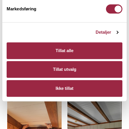
Markedsføring
Detaljer
Sprekkpanel i taket
Tillat alle
Inne i stua valgte teamet å bruke
vår
ferdigbehandlede sprekkpanel i fargen Bomull
på
Tillat utvalg
utvalgte takflater. Panelet skaper en lyd og luftig
atmosfære, perfekt for den maritime stilen i sjøhytta.
Ikke tillat