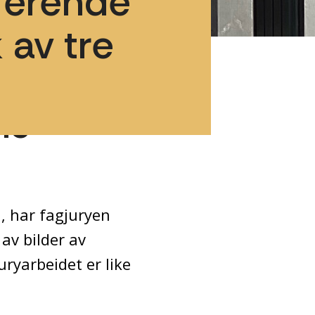
rerende
 av tre
ns
9, har fagjuryen
av bilder av
uryarbeidet er like