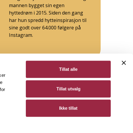
mannen bygget sin egen
hyttedrøm i 2015. Siden den gang
har hun spredd hytteinspirasjon til
sine godt over 64.000 følgere på
Instagram.
Tillat alle
ker
de
Bergene Holm
Tillat utvalg
for
Personvern
Ikke tillat