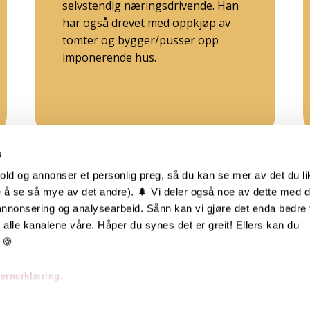
selvstendig næringsdrivende. Han
har også drevet med oppkjøp av
tomter og bygger/pusser opp
imponerende hus.
s
old og annonser et personlig preg, så du kan se mer av det du li
 å se så mye av det andre). 🌲 Vi deler også noe av dette med 
m oss
Hurtiglenker
 annonsering og analysearbeid. Sånn kan vi gjøre det enda bedre 
alle kanalene våre. Håper du synes det er greit! Ellers kan du
be hos oss
Ofte stilte spørsmål
 🍪
takt oss
Eksteriørkolleksjoner
vernerklæring.
skap | Visjon | Årsrapport
Interiørkolleksjoner