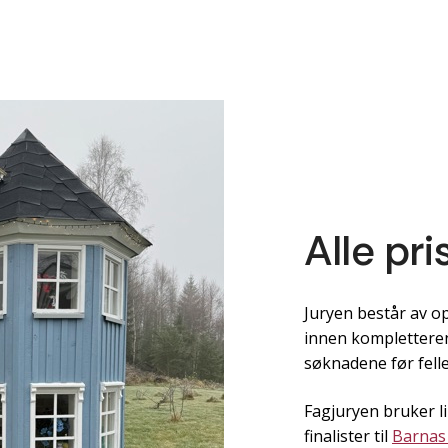
Alle pri
Juryen består av o
innen komplettere
søknadene før felle
Fagjuryen bruker l
finalister til
Barnas