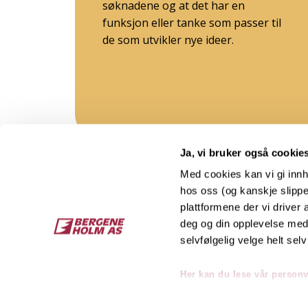
søknadene og at det har en
funksjon eller tanke som passer til
de som utvikler nye ideer.
Ja, vi bruker også cookie
Med cookies kan vi gi innh
hos oss (og kanskje slippe
Kontakt
O
plattformene der vi driver
deg og din opplevelse med 
Bergene Holm AS
Job
selvfølgelig velge helt selv
Tel: +47 33 15 66 66
Kon
Ordre:
ordre@bergeneholm.no
Her kan du lese vår person
Mail:
post@bergeneholm.no
Sel