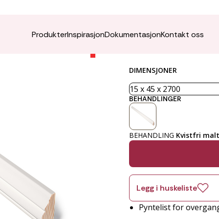
Brannm
Produkter
Inspirasjon
Dokumentasjon
Kontakt oss
DIMENSJONER
BEHANDLINGER
BEHANDLING
Kvistfri mal
Legg i huskeliste
Pyntelist for overga