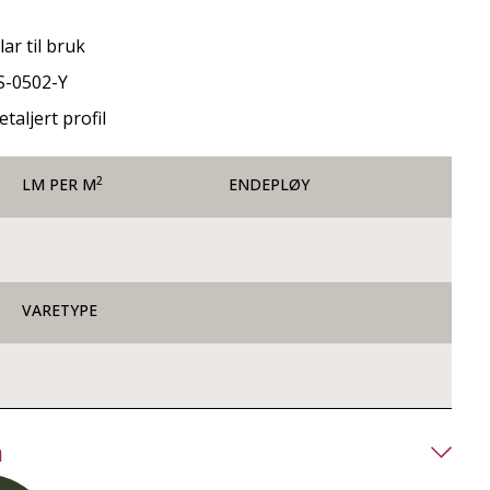
ar til bruk
S-0502-Y
etaljert profil
2
LM PER M
ENDEPLØY
VARETYPE
n