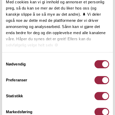
Med cookies kan vi gi innhold og annonser et personlig
begrensning til formvalg og bruksområde.
preg, så du kan se mer av det du liker hos oss (og
Glattkanter i furu lagerføres i et stort antall
kanskje slippe å se så mye av det andre). 🌲 Vi deler
dimensjoner, fra 6 til 34 mm tykkelse og fra 21 til 195
også noe av dette med de plattformene der vi driver
mm bredde. Glattkanter i furu med skarpe kanter er
annonsering og analysearbeid. Sånn kan vi gjøre det
produsert av listverksråstoff, og er i prinsippet er et
enda bedre for deg og din opplevelse med alle kanalene
kvistfritt produkt. Glattkanter i furu med avrundede
våre. Håper du synes det er greit! Ellers kan du
kanter leveres både i listverkskvalitet (uten kvist) og
selvfølgelig velge helt selv 🍪
i natur (med kvist – lik panel).
Her kan du lese vår personvernerklæring.
Samtykkevalg
Nødvendig
Behandling
Preferanser
Teknisk informasjon
Statistikk
Dokumentasjon
Markedsføring