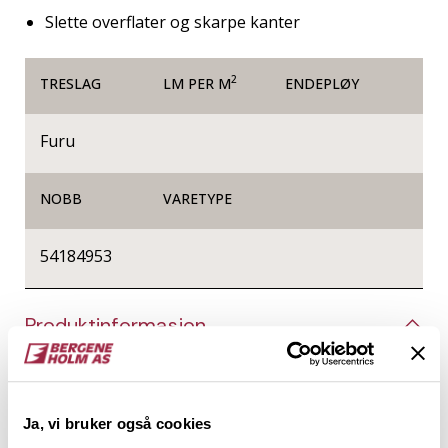
Slette overflater og skarpe kanter
2
TRESLAG
LM PER M
ENDEPLØY
Furu
NOBB
VARETYPE
54184953
Produktinformasjon
Glattkanter er firkantede trespiler helt uten profil,
og de kan brukes til alt fra listverk, innramming og
produksjon av småmøbler, til vegger og tak i form av
Ja, vi bruker også cookies
spileverk. Det er kun fantasien som setter