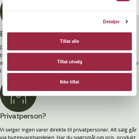
Detaljer
Branntestet
Tillat alle
Denne kledninger er testet, dokumentert, godkjent og
tilfredsstiller preakseptert ytelse for brann (D-s2,d0) ved
Tillat utvalg
montering. Ytelsen opprettholdes ved å følge anvisningene
i våre FDV-er.
Ikke tillat
Privatperson?
Vi selger ingen varer direkte til privatpersoner. Alt salg går
via byggevarehandelen. Har du spørsmål om pris, produkt