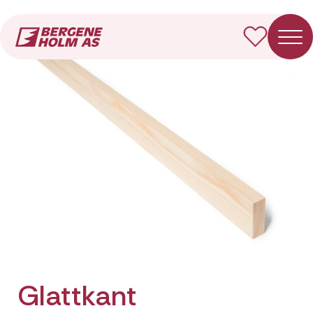
Forside
Produkter
Glattkant
Glattkant