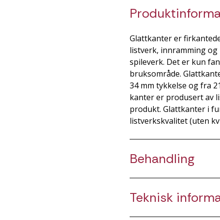
Produktinforma
Glattkanter er firkantede 
listverk, innramming og 
spileverk. Det er kun fa
bruksområde. Glattkanter 
34 mm tykkelse og fra 21
kanter er produsert av lis
produkt. Glattkanter i f
listverkskvalitet (uten kv
Behandling
Teknisk inform