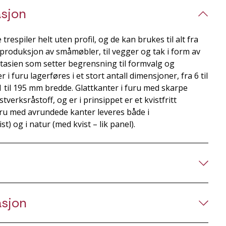
sjon
trespiler helt uten profil, og de kan brukes til alt fra
produksjon av småmøbler, til vegger og tak i form av
ntasien som setter begrensning til formvalg og
i furu lagerføres i et stort antall dimensjoner, fra 6 til
 til 195 mm bredde. Glattkanter i furu med skarpe
tverksråstoff, og er i prinsippet er et kvistfritt
uru med avrundede kanter leveres både i
ist) og i natur (med kvist – lik panel).
asjon