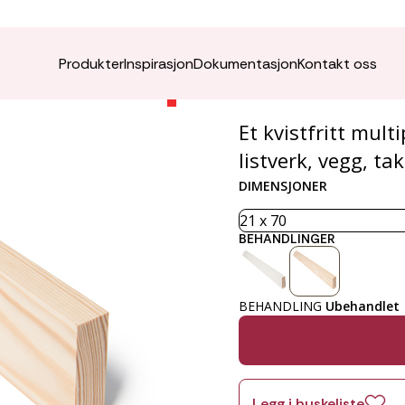
Glattka
Produkter
Inspirasjon
Dokumentasjon
Kontakt oss
Et kvistfritt mul
listverk, vegg, ta
DIMENSJONER
BEHANDLINGER
BEHANDLING
Ubehandlet
Legg i huskeliste