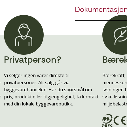
Dokumentasjo
Privatperson?
Bærek
Vi selger ingen varer direkte til
Bærekraft, 
e
privatpersoner. Alt salg går via
menneskehe
byggevarehandelen. Har du spørsmål om
løsningen f
e
pris, produkt eller tilgjengelighet, ta kontakt
søke løsnin
med din lokale byggevarebutikk.
miljøbelast