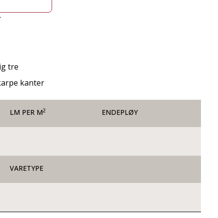
r
g tre
skarpe kanter
2
LM PER M
ENDEPLØY
VARETYPE