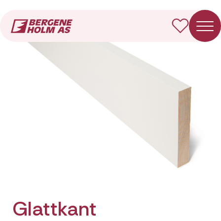
Forside
Produkter
Glattkant
Glattkant