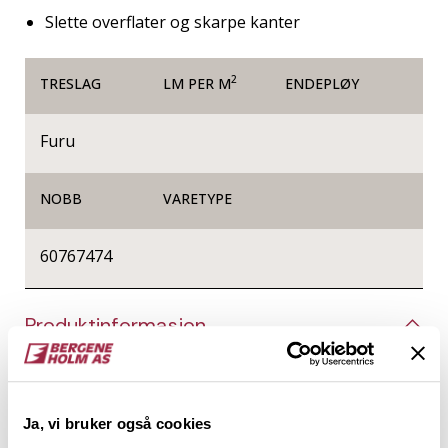
Slette overflater og skarpe kanter
2
TRESLAG
LM PER M
ENDEPLØY
Furu
NOBB
VARETYPE
60767474
Produktinformasjon
Glattkanter er firkantede trespiler helt uten profil,
og de kan brukes til alt fra listverk, innramming og
produksjon av småmøbler, til vegger og tak i form av
Ja, vi bruker også cookies
spileverk. Det er kun fantasien som setter