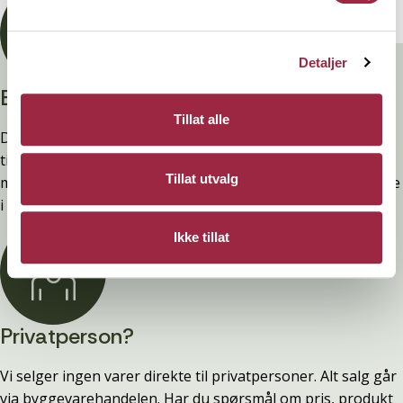
Detaljer
Branntestet
Tillat alle
Denne kledninger er testet, dokumentert, godkjent og
tilfredsstiller preakseptert ytelse for brann (D-s2,d0) ved
Tillat utvalg
montering. Ytelsen opprettholdes ved å følge anvisningene
i våre FDV-er.
Ikke tillat
Privatperson?
Vi selger ingen varer direkte til privatpersoner. Alt salg går
via byggevarehandelen. Har du spørsmål om pris, produkt