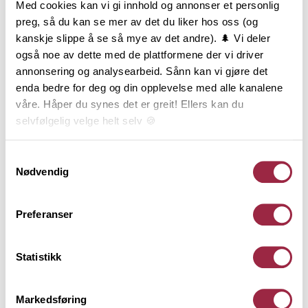
Med cookies kan vi gi innhold og annonser et personlig
begrensning til formvalg og bruksområde.
preg, så du kan se mer av det du liker hos oss (og
Glattkanter i furu lagerføres i et stort antall
kanskje slippe å se så mye av det andre). 🌲 Vi deler
dimensjoner, fra 6 til 34 mm tykkelse og fra 21 til 195
også noe av dette med de plattformene der vi driver
mm bredde. Glattkanter i furu med skarpe kanter er
annonsering og analysearbeid. Sånn kan vi gjøre det
produsert av listverksråstoff, og er i prinsippet er et
enda bedre for deg og din opplevelse med alle kanalene
kvistfritt produkt. Glattkanter i furu med avrundede
våre. Håper du synes det er greit! Ellers kan du
kanter leveres både i listverkskvalitet (uten kvist) og
selvfølgelig velge helt selv 🍪
i natur (med kvist – lik panel).
Her kan du lese vår personvernerklæring.
Samtykkevalg
Nødvendig
Behandling
Preferanser
Teknisk informasjon
Statistikk
Dokumentasjon
Markedsføring