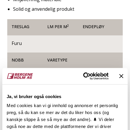
Solid og anvendelig produkt
2
TRESLAG
LM PER M
ENDEPLØY
Furu
NOBB
VARETYPE
53457952
Produktinformasjon
Ja, vi bruker også cookies
Med cookies kan vi gi innhold og annonser et personlig
Hobbyplatene i heltre kommer i mange bredder,
preg, så du kan se mer av det du liker hos oss (og
ubehandlet eller malt hvite. Med litt fantasi og enkelt
kanskje slippe å se så mye av det andre). 🌲 Vi deler
verktøy kan du bygge alt fra praktiske skap, møbler
også noe av dette med de plattformene der vi driver