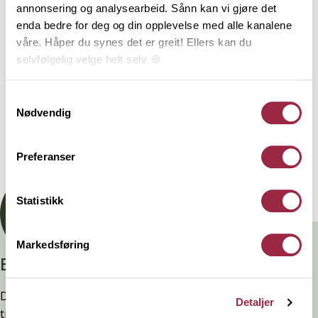
og leker til interiørprodukter og hele hylleseksjoner.
annonsering og analysearbeid. Sånn kan vi gjøre det
enda bedre for deg og din opplevelse med alle kanalene
våre. Håper du synes det er greit! Ellers kan du
Behandling
selvfølgelig velge helt selv 🍪
Her kan du lese vår personvernerklæring.
Samtykkevalg
Teknisk informasjon
Nødvendig
Preferanser
Dokumentasjon
Statistikk
Markedsføring
Branntestet
Denne kledninger er testet, dokumentert, godkjent og
Detaljer
tilfredsstiller preakseptert ytelse for brann (D-s2,d0) ved