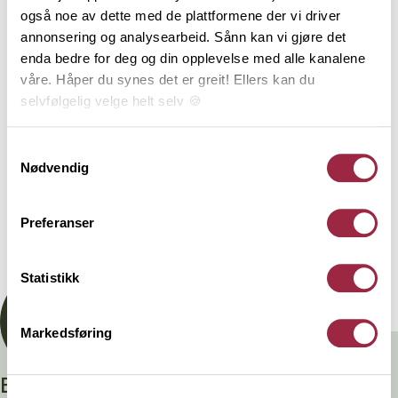
underlagt 3-part kontroll. Styrkeklassen C30 brukes i
også noe av dette med de plattformene der vi driver
hovedsak til produksjon av takstoler. Tekniske
annonsering og analysearbeid. Sånn kan vi gjøre det
konstruksjoner må beregnes iht. norske standarder
enda bedre for deg og din opplevelse med alle kanalene
og utføres av kvalifisert personell. Denne varen er
våre. Håper du synes det er greit! Ellers kan du
produsert i Norge av PEFC-sertifisert tømmer fra
selvfølgelig velge helt selv 🍪
bærekraftige skoger og har lang levetid ved riktig
bruk. Livsløpsanalyse, påvirkning på miljø og lagring
Her kan du lese vår personvernerklæring.
Samtykkevalg
av karbon er dokumentert gjennom EPD og
Nødvendig
EcoProduct.
Preferanser
Dokumentasjon
Statistikk
Markedsføring
Branntestet