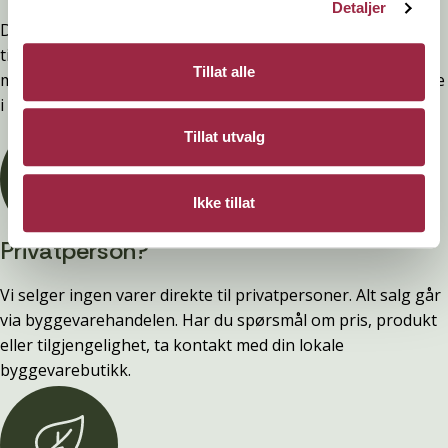
Detaljer
Denne kledninger er testet, dokumentert, godkjent og
tilfredsstiller preakseptert ytelse for brann (D-s2,d0) ved
Tillat alle
montering. Ytelsen opprettholdes ved å følge anvisningene
i våre FDV-er.
Tillat utvalg
Ikke tillat
Privatperson?
Vi selger ingen varer direkte til privatpersoner. Alt salg går
via byggevarehandelen. Har du spørsmål om pris, produkt
eller tilgjengelighet, ta kontakt med din lokale
byggevarebutikk.