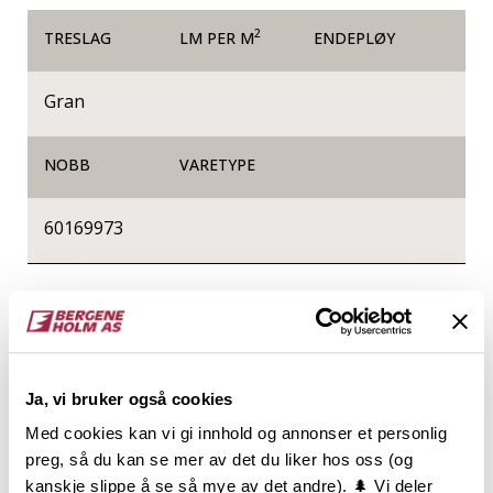
2
TRESLAG
LM PER M
ENDEPLØY
Gran
NOBB
VARETYPE
60169973
Produktinformasjon
Konstruksjonsvirke, ofte kalt K-virke, er sortert med
hensyn til styrke og stivhet og er produsert etter
Ja, vi bruker også cookies
gjeldende standard for styrkesortering. Varen er
lengdekappet i intervaller, høvlet på alle 4 sider og
Med cookies kan vi gi innhold og annonser et personlig
har avrundede eller fasede kanter.
preg, så du kan se mer av det du liker hos oss (og
Konstruksjonsvirke er CE og NS-merket og
kanskje slippe å se så mye av det andre). 🌲 Vi deler