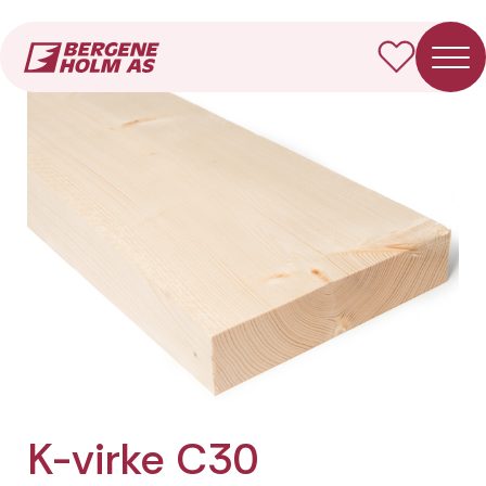
Forside
Produkter
K-virke C30 Fotkappet
K-virke C30