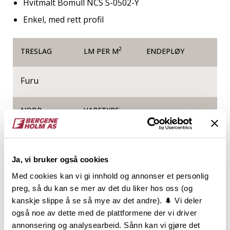
Hvitmalt Bomull NCS S-0502-Y
Enkel, med rett profil
2
TRESLAG
LM PER M
ENDEPLØY
Furu
NOBB
VARETYPE
53480064
Ja, vi bruker også cookies
Produktinformasjon
Med cookies kan vi gi innhold og annonser et personlig
preg, så du kan se mer av det du liker hos oss (og
Den diskre listverksserien ENKEL er like ujålete som
kanskje slippe å se så mye av det andre). 🌲 Vi deler
navnet. Slett og glatt med avrundede hjørner gjør
også noe av dette med de plattformene der vi driver
den alt annet enn å fremheve seg selv. Serien passer
annonsering og analysearbeid. Sånn kan vi gjøre det