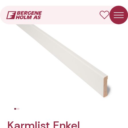
Forside
Produkter
Karmlist Enkel
Karmlist Enkel