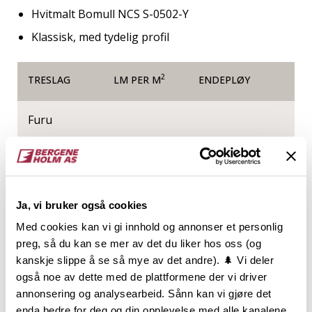
Hvitmalt Bomull NCS S-0502-Y
Klassisk, med tydelig profil
2
TRESLAG
LM PER M
ENDEPLØY
Furu
NOBB
VARETYPE
48032736
Ja, vi bruker også cookies
Med cookies kan vi gi innhold og annonser et personlig
preg, så du kan se mer av det du liker hos oss (og
Produktinformasjon
kanskje slippe å se så mye av det andre). 🌲 Vi deler
også noe av dette med de plattformene der vi driver
Listverksserien KLASSISK er en av våre bestselgende
annonsering og analysearbeid. Sånn kan vi gjøre det
serier. Serien med den litt maskuline og stramme
enda bedre for deg og din opplevelse med alle kanalene