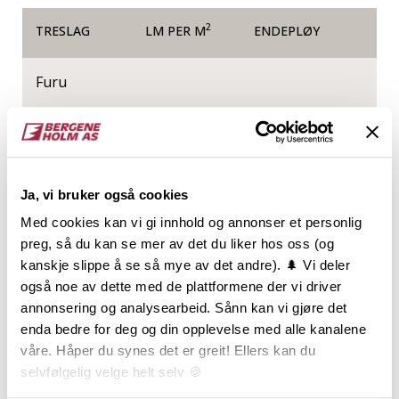
2
TRESLAG
LM PER M
ENDEPLØY
Furu
NOBB
VARETYPE
42094012
Ja, vi bruker også cookies
Med cookies kan vi gi innhold og annonser et personlig
Produktinformasjon
preg, så du kan se mer av det du liker hos oss (og
kanskje slippe å se så mye av det andre). 🌲 Vi deler
Vakker, enkelt profilert listverkserie som vil passe
også noe av dette med de plattformene der vi driver
inn i de fleste rom og hus. Tidløs vil overleve
annonsering og analysearbeid. Sånn kan vi gjøre det
trendskifter i flere generasjoner.
enda bedre for deg og din opplevelse med alle kanalene
våre. Håper du synes det er greit! Ellers kan du
selvfølgelig velge helt selv 🍪
Dokumentasjon