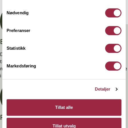
Her kan du lese vår personvernerklæring.
Samtykkevalg
Nødvendig
Preferanser
Branntestet
Statistikk
Denne kledninger er testet, dokumentert, godkjent og
tilfredsstiller preakseptert ytelse for brann (D-s2,d0) ved
Markedsføring
montering. Ytelsen opprettholdes ved å følge anvisningene
i våre FDV-er.
Detaljer
Tillat alle
Privatperson?
Tillat utvalg