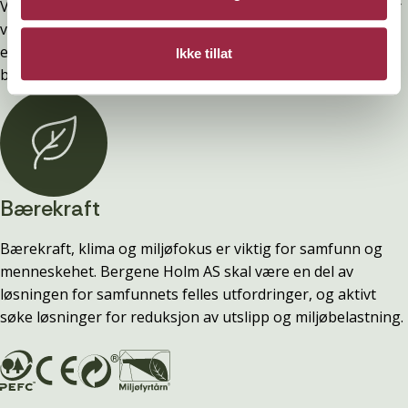
Vi selger ingen varer direkte til privatpersoner. Alt salg går
via byggevarehandelen. Har du spørsmål om pris, produkt
eller tilgjengelighet, ta kontakt med din lokale
Ikke tillat
byggevarebutikk.
Bærekraft
Bærekraft, klima og miljøfokus er viktig for samfunn og
menneskehet. Bergene Holm AS skal være en del av
løsningen for samfunnets felles utfordringer, og aktivt
søke løsninger for reduksjon av utslipp og miljøbelastning.