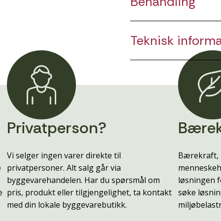
Behandling
Teknisk inform
Privatperson?
Bærek
Vi selger ingen varer direkte til
Bærekraft, 
e
privatpersoner. Alt salg går via
menneskehe
byggevarehandelen. Har du spørsmål om
løsningen f
e
pris, produkt eller tilgjengelighet, ta kontakt
søke løsnin
med din lokale byggevarebutikk.
miljøbelast