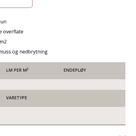
run
 overflate
0 m2
smuss og nedbrytning
2
LM PER M
ENDEPLØY
VARETYPE