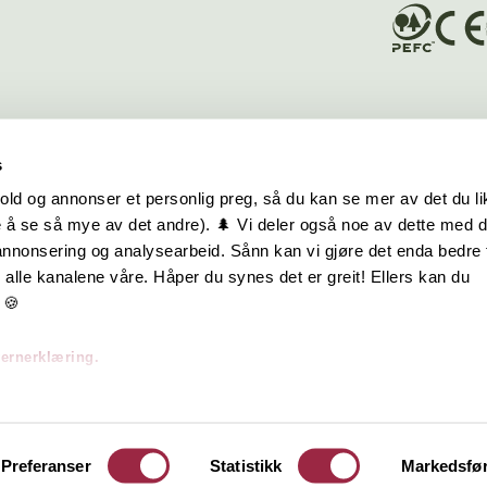
s
old og annonser et personlig preg, så du kan se mer av det du li
 å se så mye av det andre). 🌲 Vi deler også noe av dette med 
m oss
Hurtiglenker
 annonsering og analysearbeid. Sånn kan vi gjøre det enda bedre 
alle kanalene våre. Håper du synes det er greit! Ellers kan du
be hos oss
Ofte stilte spørsmål
 🍪
takt oss
Eksteriørkolleksjoner
vernerklæring.
skap | Visjon | Årsrapport
Interiørkolleksjoner
Byggeguider
Preferanser
Statistikk
Markedsfø