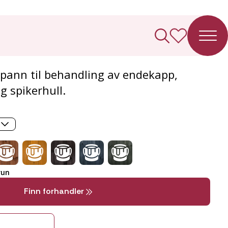
øykbrun beis 3l
spann til behandling av endekapp,
g spikerhull.
run
Finn forhandler