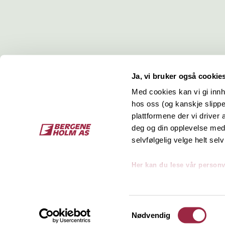
Ja, vi bruker også cookie
Med cookies kan vi gi innh
hos oss (og kanskje slippe
Kontakt
O
plattformene der vi driver
deg og din opplevelse med 
Bergene Holm AS
Job
selvfølgelig velge helt selv
Tel: +47 33 15 66 66
Kon
Ordre:
ordre@bergeneholm.no
Her kan du lese vår person
Mail:
post@bergeneholm.no
Sel
Org: NO 812 750 062
Samtykkevalg
Nødvendig