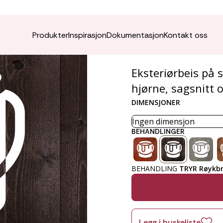
TRYR R
Produkter
Inspirasjon
Dokumentasjon
Kontakt oss
Eksteriørbeis på 
hjørne, sagsnitt o
DIMENSJONER
BEHANDLINGER
BEHANDLING
TRYR Røykb
Legg i huskeliste