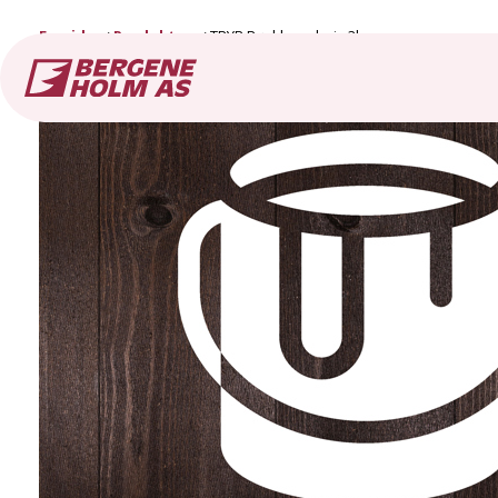
Forside
Produkter
TRYR Røykbrun beis 3l