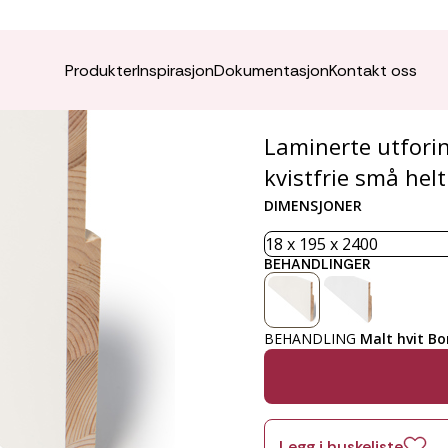
Utforin
Produkter
Inspirasjon
Dokumentasjon
Kontakt oss
Laminerte utforin
kvistfrie små hel
DIMENSJONER
BEHANDLINGER
BEHANDLING
Malt hvit Bo
Legg i huskeliste