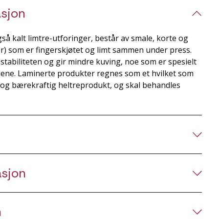
sjon
så kalt limtre-utforinger, består av smale, korte og
ller) som er fingerskjøtet og limt sammen under press.
tabiliteten og gir mindre kuving, noe som er spesielt
ddene. Laminerte produkter regnes som et hvilket som
g og bærekraftig heltreprodukt, og skal behandles
asjon
n