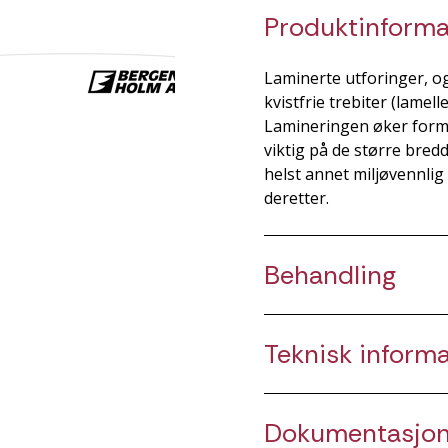
Produktinforma
Laminerte utforinger, og
kvistfrie trebiter (lame
Lamineringen øker forms
viktig på de større bre
helst annet miljøvennli
deretter.
Behandling
Teknisk inform
Dokumentasjo