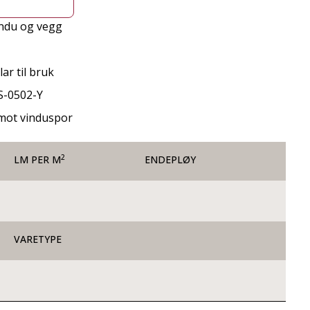
indu og vegg
ar til bruk
S-0502-Y
e mot vinduspor
2
LM PER M
ENDEPLØY
VARETYPE