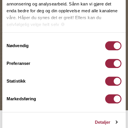
annonsering og analysearbeid. Sånn kan vi gjøre det
enda bedre for deg og din opplevelse med alle kanalene
våre. Håper du synes det er greit! Ellers kan du
selvfølgelig velge helt selv 🍪
Her kan du lese vår personvernerklæring.
Samtykkevalg
Nødvendig
Preferanser
Statistikk
EKSTERIØRPRISEN
VINNER
Markedsføring
Sveitservilla med klassiske
detaljer og gjennomført
materialvalg
Detaljer