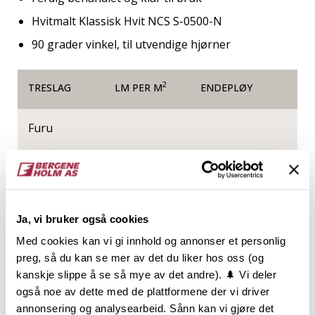
Hvitmalt Klassisk Hvit NCS S-0500-N
90 grader vinkel, til utvendige hjørner
2
TRESLAG
LM PER M
ENDEPLØY
Furu
NOBB
VARETYPE
53474082
Ja, vi bruker også cookies
Med cookies kan vi gi innhold og annonser et personlig
Produktinformasjon
preg, så du kan se mer av det du liker hos oss (og
kanskje slippe å se så mye av det andre). 🌲 Vi deler
En Vinkellist er en rettvinklet smålist som er laget for
også noe av dette med de plattformene der vi driver
å skulle dekke inn skjøter eller beskytte mot slitasje i
annonsering og analysearbeid. Sånn kan vi gjøre det