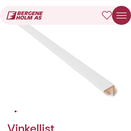
Forside
Produkter
Vinkellist
Vinkellist