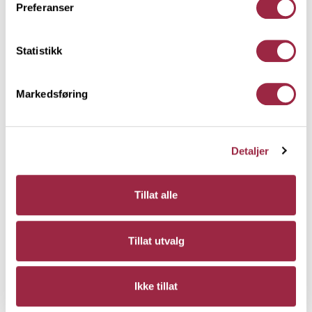
Preferanser
Fest kledning til stolpene
Statistikk
Markedsføring
Detaljer
Tillat alle
Tillat utvalg
Kapp sprossene i den lengden som ønskes, høyden
Ikke tillat
på sprossene bør tilpasses slik at det er lik lufting