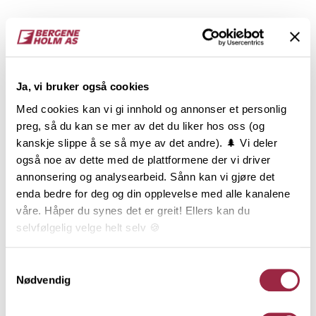
Ja, vi bruker også cookies
Med cookies kan vi gi innhold og annonser et personlig
preg, så du kan se mer av det du liker hos oss (og
kanskje slippe å se så mye av det andre). 🌲 Vi deler
også noe av dette med de plattformene der vi driver
annonsering og analysearbeid. Sånn kan vi gjøre det
enda bedre for deg og din opplevelse med alle kanalene
våre. Håper du synes det er greit! Ellers kan du
Når støttebordet skal festes kan man midletidig slå
selvfølgelig velge helt selv 🍪
en spiker inn under for å holde den ene enden av
bordet oppe. Skru bordet så fast i hver stender med
Her kan du lese vår personvernerklæring.
Samtykkevalg
to skruer og renskjær hjørnene.
Nødvendig