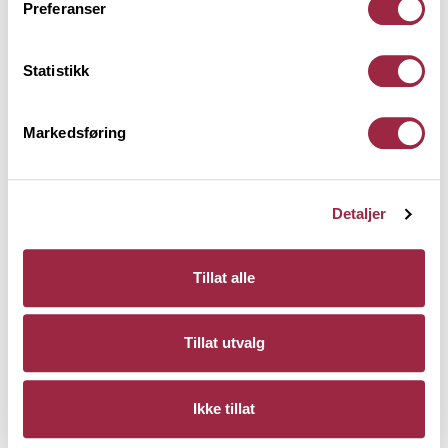
Preferanser
Statistikk
BYGGEGUIDE
REKKVERK
Hvordan montere stående
Markedsføring
rekkverk?
Denne guiden viser deg hvordan du
Detaljer
monterer et klassisk stående rekkverk
som gir uteplassen et tidløst og solid
Tillat alle
uttrykk. Få tips til materialvalg,
nøyaktige mål og trinnvise instruksjoner
for et rekkverk som både sikrer og løfter
Tillat utvalg
uteområdet ditt.
Les mer
Ikke tillat