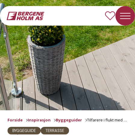
Forside
Inspirasjon
Byggeguider
Tilfarere i flukt med terreng
BYGGEGUIDE
TERRASSE