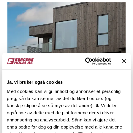
Ja, vi bruker også cookies
Med cookies kan vi gi innhold og annonser et personlig
preg, så du kan se mer av det du liker hos oss (og
Grunnarbeidet til det store huset de har bygget
kanskje slippe å se så mye av det andre). 🌲 Vi deler
startet i september 2020 og selve oppføringen med
også noe av dette med de plattformene der vi driver
reisverk begynte de med påfølgende vinter. I
annonsering og analysearbeid. Sånn kan vi gjøre det
november 2021 det moderne og stilige huset
enda bedre for deg og din opplevelse med alle kanalene
ferdigstilt.