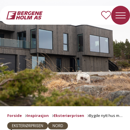
Forside
Inspirasjon
Eksteriørprisen
Bygde nytt hus med moderne preg
EKSTERIØRPRISEN
NORD