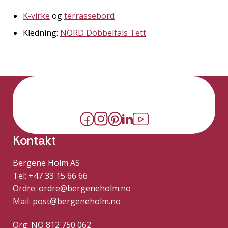
K-virke
og
terrassebord
Kledning:
NORD Dobbelfals Tett
Kontakt
Bergene Holm AS
Tel: +47 33 15 66 66
Ordre:
ordre@bergeneholm.no
Mail:
post@bergeneholm.no
Org: NO 812 750 062