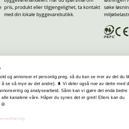
byggevarehandelen. Har du spørsmål om
løsningen f
e
pris, produkt eller tilgjengelighet, ta kontakt
søke løsnin
med din lokale byggevarebutikk.
miljøbelast
s
old og annonser et personlig preg, så du kan se mer av det du li
 å se så mye av det andre). 🌲 Vi deler også noe av dette med 
m oss
Hurtiglenker
 annonsering og analysearbeid. Sånn kan vi gjøre det enda bedre 
alle kanalene våre. Håper du synes det er greit! Ellers kan du
be hos oss
Ofte stilte spørsmål
 🍪
takt oss
Eksteriørkolleksjoner
vernerklæring.
skap | Visjon | Årsrapport
Interiørkolleksjoner