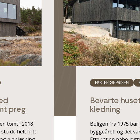
EKSTERIØRPRISEN
med
Bevarte huset
mt preg
kledning
en tomt i 2018
Boligen fra 1975 bar 
to de helt fritt
byggeåret, og det va
 og planløsning
Etter at en nabo bytt