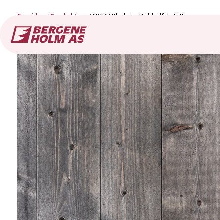
Forside
Produkter
NORD Kledning Dobbelfals tett