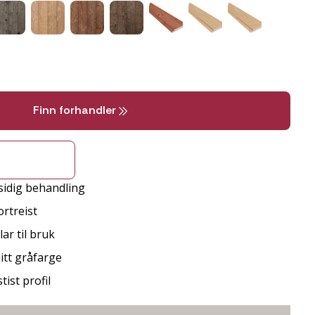
Finn forhandler
sidig behandling
rtreist
ar til bruk
itt gråfarge
ist profil