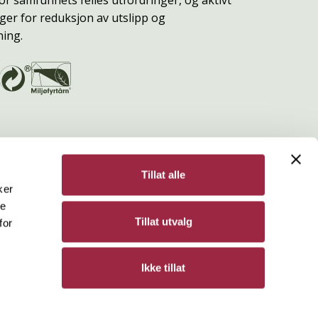
or samfunnets felles utfordringer, og aktivt
ger for reduksjon av utslipp og
ning.
Tillat alle
ker
de
Bergene Holm
Tillat utvalg
for
Personvern
Ikke tillat