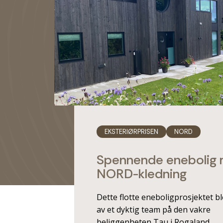
EKSTERIØRPRISEN
NORD
Spennende enebolig
NORD-kledning
Dette flotte eneboligprosjektet b
av et dyktig team på den vakre
beliggenheten Tau i Rogaland.