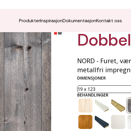
NORD K
Produkter
Inspirasjon
Dokumentasjon
Kontakt oss
Dobbelf
NORD - Furet, vær
metallfri impregn
DIMENSJONER
BEHANDLINGER