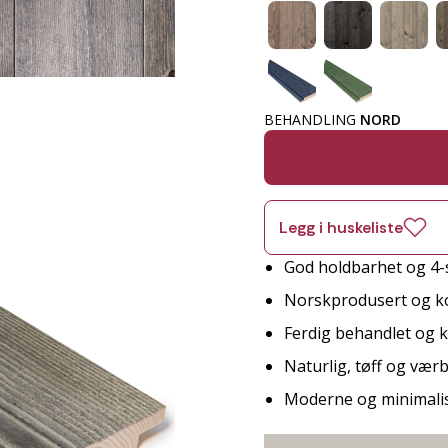
BEHANDLING
NORD
Legg i huskeliste
God holdbarhet og 4-
Norskprodusert og ko
Ferdig behandlet og kl
Naturlig, tøff og værb
Moderne og minimalist