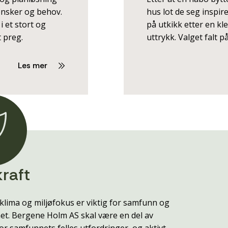
nsker og behov.
hus lot de seg inspir
i et stort og
på utkikk etter en kl
 preg.
uttrykk. Valget falt 
Les mer
raft
klima og miljøfokus er viktig for samfunn og
t. Bergene Holm AS skal være en del av