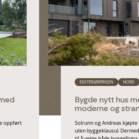
EKSTERIØRPRISEN
NORD
 med
Bygde nytt hus 
moderne og stra
le oppført
Solrunn og Andreas kjøpte 
uten byggeklausul. Dermed s
til å velge både byggefirma