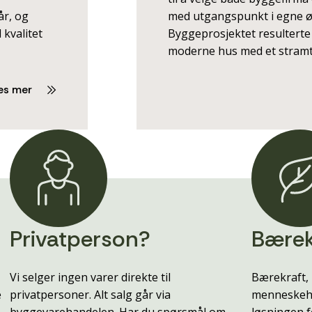
år, og
med utgangspunkt i egne ø
 kvalitet
Byggeprosjektet resulterte 
moderne hus med et stramt
es mer
Privatperson?
Bærek
Vi selger ingen varer direkte til
Bærekraft, 
e
privatpersoner. Alt salg går via
menneskehe