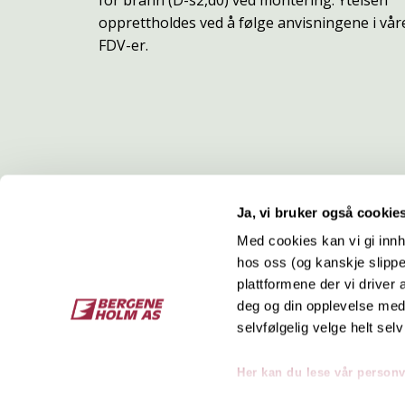
for brann (D-s2,d0) ved montering. Ytelsen
opprettholdes ved å følge anvisningene i vår
FDV-er.
Ja, vi bruker også cookie
Med cookies kan vi gi innh
hos oss (og kanskje slippe
Kontakt
O
plattformene der vi driver
deg og din opplevelse med 
Bergene Holm AS
Job
selvfølgelig velge helt selv
Tel: +47 33 15 66 66
Kon
Ordre:
ordre@bergeneholm.no
Her kan du lese vår person
Mail:
post@bergeneholm.no
Sel