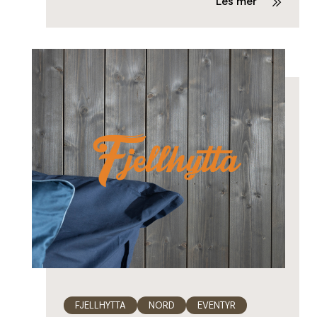
Les mer
FJELLHYTTA
NORD
EVENTYR