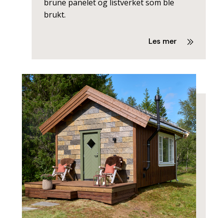
brune panelet og listverket som ble
brukt.
Les mer