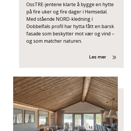
OssTRE-jentene klarte å bygge en hytte
på fire uker og fire dager i Hemsedal.
Med stående NORD-kledning i
Dobbelfals profil har hytta fått en barsk
fasade som beskytter mot vær og vind –
og som matcher naturen.
Les mer