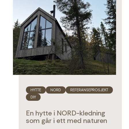
HYTTE
NORD
REFERANSEPROSJEKT
DIY
En hytte i NORD-kledning
som går i ett med naturen