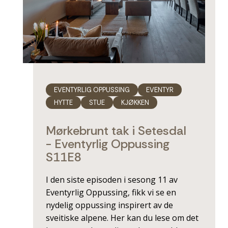
EVENTYRLIG OPPUSSING
EVENTYR
HYTTE
STUE
KJØKKEN
Mørkebrunt tak i Setesdal
- Eventyrlig Oppussing
S11E8
I den siste episoden i sesong 11 av
Eventyrlig Oppussing, fikk vi se en
nydelig oppussing inspirert av de
sveitiske alpene. Her kan du lese om det