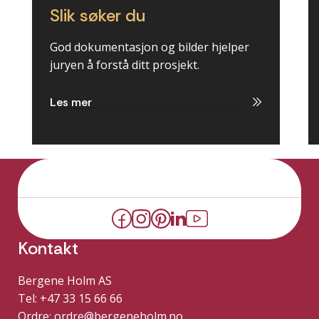
Slik søker du
God dokumentasjon og bilder hjelper
juryen å forstå ditt prosjekt.
Les mer
Kontakt
Bergene Holm AS
Tel: +47 33 15 66 66
Ordre:
ordre@bergeneholm.no