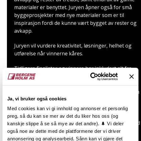
materialer er benyttet. Juryen åpner også for små
byggeprosjekter med nye materialer som er til
inspirasjon fordi de kunne vært bygget av rester og
avkapp.
Juryen vil vurdere kreativitet, løsninger, helhet og
utførelse når vinnerne kåres.
Tidligere finalister og vinnere har inkludert alt fra
møbler og innredning, uthus og boder, juletrær,
blomsterkasser, potteri og gapahuk. Det er ikke
størrelsen som avgjør, men den inspirerende bruken
Ja, vi bruker også cookies
av tre og utførelsen.
Med cookies kan vi gi innhold og annonser et personlig
Er du på Instagram? Bruk gjerne #ombruksprisen
preg, så du kan se mer av det du liker hos oss (og
for å dele prosjektet ditt med oss, så kan vi følge med
kanskje slippe å se så mye av det andre). 🌲 Vi deler
på hva du lager!
også noe av dette med de plattformene der vi driver
annonsering og analysearbeid. Sånn kan vi gjøre det