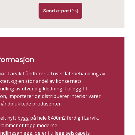
Send e-post
formasjon
iør Larvik håndterer all overflatebehandling av
kter, og en stor andel av konsernets
dling av utvendig kledning. I tillegg til
n, importerer og distribuerer interiør varer
 håndplukkede produsenter.
helt nytt bygg på hele 8400m2 ferdig i Larvik.
 rommer et topp moderne
dlingsanlegg, og er i tillegg selskapets