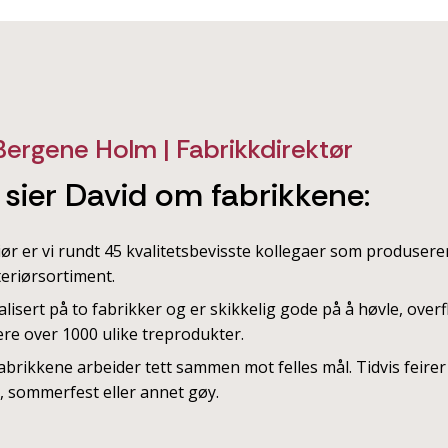
Bergene Holm | Fabrikkdirektør
 sier David om fabrikkene:
iør er vi rundt 45 kvalitetsbevisste kollegaer som produser
nteriørsortiment.
kalisert på to fabrikker og er skikkelig gode på å høvle, ove
ere over 1000 ulike treprodukter.
fabrikkene arbeider tett sammen mot felles mål. Tidvis feirer
, sommerfest eller annet gøy.