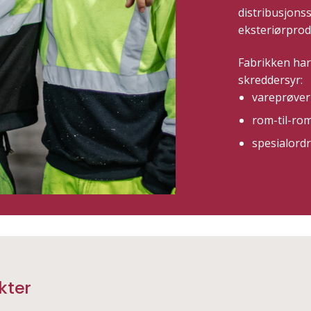
distribusjonss
eksteriørprod
Fabrikken har
skreddersyr:
vareprøver 
rom-til-ro
spesialordr
kter