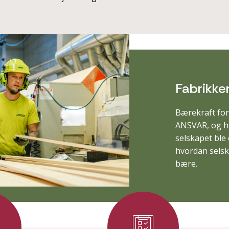
Fabrikke
Bærekraft for
ANSVAR, og ha
selskapet ble 
hvordan selska
bære.