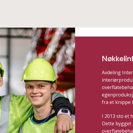
Nøkkelin
Avdeling Inter
interiørprodu
overflatebehan
egenproduksjo
fra et knippe
I 2013 sto et 
Dette bygget
overflatebehan