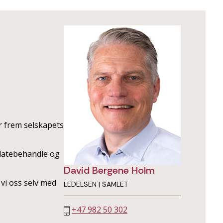
er frem selskapets
rflatebehandle og
David Bergene Holm
 vi oss selv med
LEDELSEN | SAMLET
+47 982 50 302