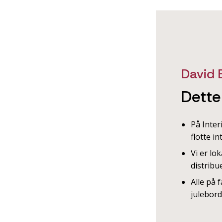
David 
Dette
På Inter
flotte i
Vi er lo
distribu
Alle på 
julebord