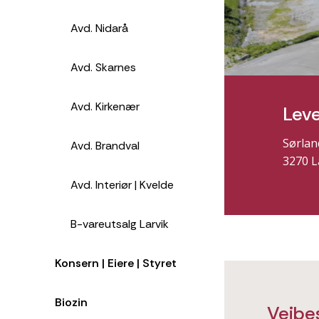
Avd. Nidarå
Avd. Skarnes
Avd. Kirkenær
Leve
Sørlan
Avd. Brandval
3270 L
Avd. Interiør | Kvelde
B-vareutsalg Larvik
Konsern | Eiere | Styret
Biozin
Veibes