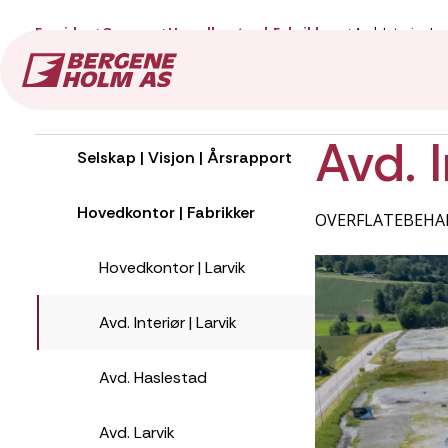
Forside
Om oss
Hovedkontor | Fabrikker
Avd. Interiør La
Om oss
Avd. I
Selskap | Visjon | Årsrapport
Hovedkontor | Fabrikker
OVERFLATEBEHA
Hovedkontor | Larvik
Avd. Interiør | Larvik
Avd. Haslestad
Avd. Larvik