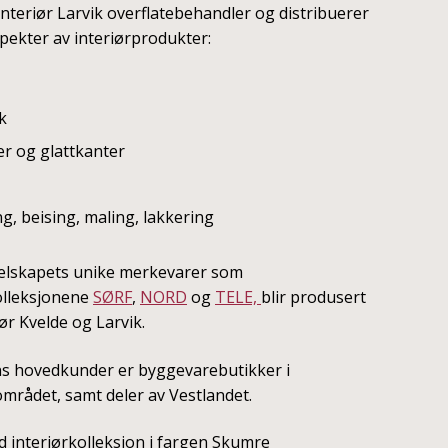
Interiør Larvik overflatebehandler og distribuerer
spekter av interiørprodukter:
k
er og glattkanter
g, beising, maling, lakkering
selskapets unike merkevarer som
olleksjonene
SØRF
,
NORD
og
TELE,
blir produsert
ør Kvelde og Larvik.
s hovedkunder er byggevarebutikker i
mrådet, samt deler av Vestlandet.
d interiørkolleksjon i fargen Skumre