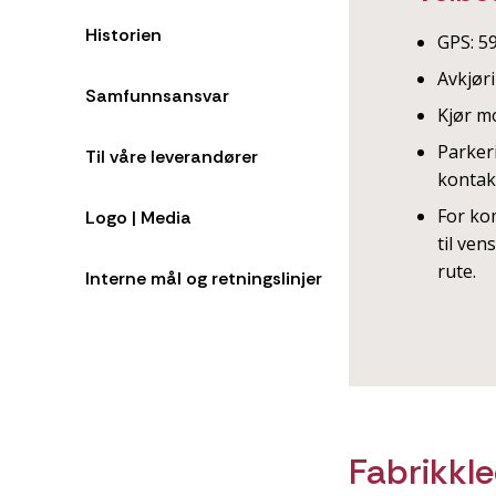
Historien
GPS: 5
Avkjør
Samfunnsansvar
Kjør mo
Parkeri
Til våre leverandører
kontak
For ko
Logo | Media
til ven
rute.
Interne mål og retningslinjer
Fabrikkl