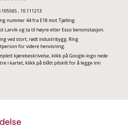
9.105565 , 10.111213
ing nummer 44 fra E18 mot Tjølling.
t Larvik og ta til høyre etter Esso bensinstasjon.
ng ved stort, rødt industribygg. Ring
tperson for videre henvisning.
mplett kjørebeskrivelse, klikk på Google-logo nede
stre i kartet, klikk på blått pilskilt for å legge inn
edelse