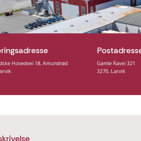
ringsadresse
Postadress
dske Hovedvei 18, Amundrød
Gamle Ravei 321
arvik
3270, Larvik
krivelse