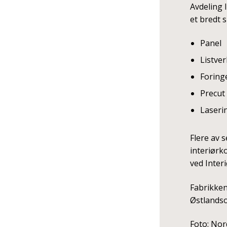
Avdeling 
et bredt 
Panel
Listver
Foring
Precut
Laserin
Flere av 
interiørk
ved Interi
Fabrikken
Østlandso
Foto: Nor