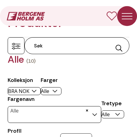
Forside
Produkter
Produkter
Alle
(10)
Kolleksjon
Farger
Fargenavn
Tretype
×
Alle
Profil