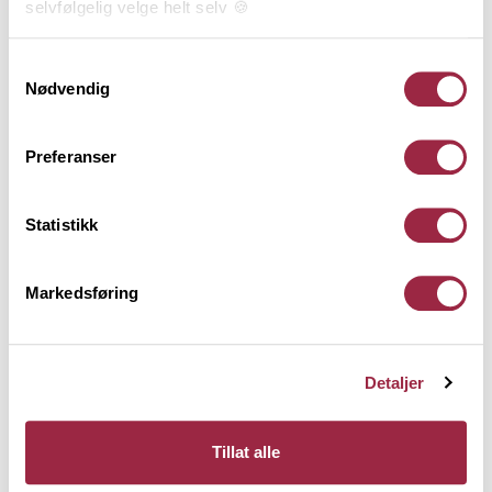
selvfølgelig velge helt selv 🍪
14 x 120
Drivvedgrå
Her kan du lese vår personvernerklæring.
Samtykkevalg
Nødvendig
Preferanser
Statistikk
Markedsføring
Detaljer
Tillat alle
BRA NOK Glattpanel