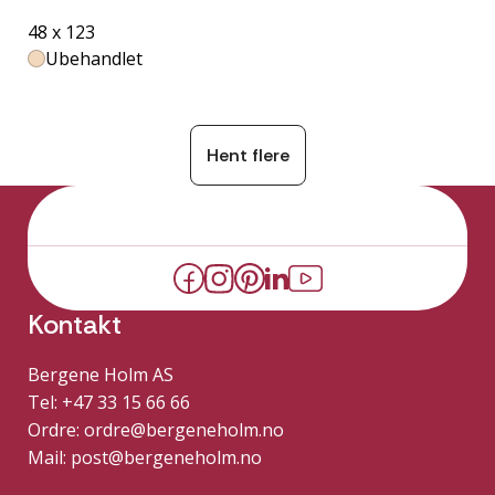
48 x 123
Ubehandlet
Hent flere
Kontakt
Bergene Holm AS
Tel: +47 33 15 66 66
Ordre:
ordre@bergeneholm.no
Mail:
post@bergeneholm.no