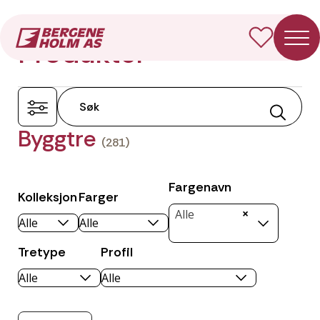
Forside
Produkter
Produkter
Byggtre
(281)
Fargenavn
Kolleksjon
Farger
×
Alle
Tretype
Profil