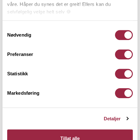
våre. Håper du synes det er greit! Ellers kan du
48 x 198
selvfølgelig velge helt selv 🍪
Ubehandlet
Her kan du lese vår personvernerklæring.
Samtykkevalg
Nødvendig
Preferanser
Statistikk
Markedsføring
Detaljer
K-virke C30 Fallende
Tillat alle