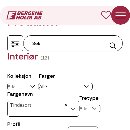
Forside
Produkter
Produkter
Interiør
(12)
Kolleksjon
Farger
Fargenavn
Tretype
×
Tindesort
Profil