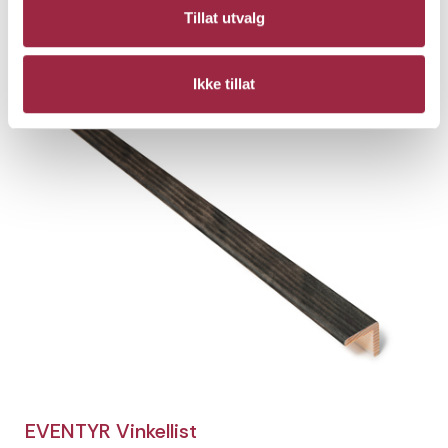
18 x 250 x 4400
Tillat utvalg
Tindesort
Ikke tillat
EVENTYR Vinkellist