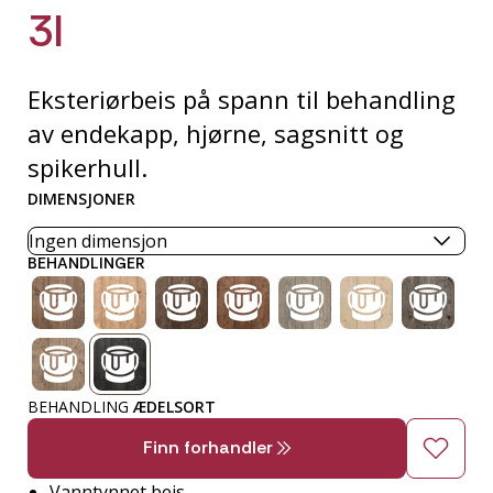
3l
Eksteriørbeis på spann til behandling
av endekapp, hjørne, sagsnitt og
spikerhull.
DIMENSJONER
BEHANDLINGER
BEHANDLING
ÆDELSORT
Finn forhandler
Vanntynnet beis