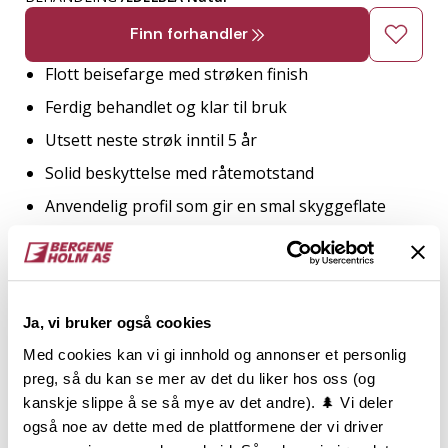
Finn forhandler
Flott beisefarge med strøken finish
Ferdig behandlet og klar til bruk
Utsett neste strøk inntil 5 år
Solid beskyttelse med råtemotstand
Anvendelig profil som gir en smal skyggeflate
2
TRESLAG
LM PER M
ENDEPLØY
Gran
7.7
Ja, vi bruker også cookies
Med cookies kan vi gi innhold og annonser et personlig
preg, så du kan se mer av det du liker hos oss (og
NOBB
VARETYPE
kanskje slippe å se så mye av det andre). 🌲 Vi deler
også noe av dette med de plattformene der vi driver
60892758