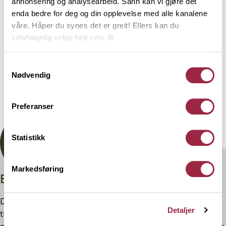
annonsering og analysearbeid. Sånn kan vi gjøre det
enda bedre for deg og din opplevelse med alle kanalene
våre. Håper du synes det er greit! Ellers kan du
Behandling
selvfølgelig velge helt selv 🍪
Her kan du lese vår personvernerklæring.
Samtykkevalg
Teknisk informasjon
Nødvendig
Dokumentasjon
Preferanser
Statistikk
Markedsføring
Branntestet
Denne kledninger er testet, dokumentert, godkjent og
Detaljer
tilfredsstiller preakseptert ytelse for brann (D-s2,d0) ved