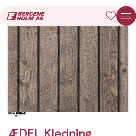
Forside
Produkter
ÆDEL Kledning Dobbelfals rett
ÆDEL Kledning