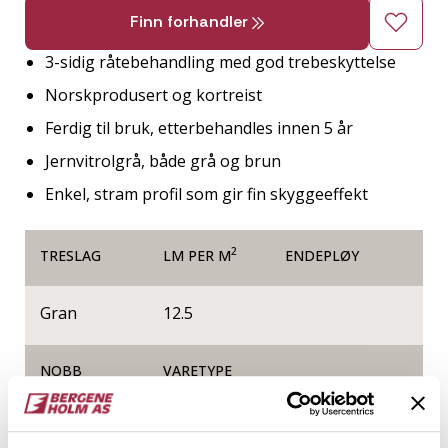
Finn forhandler
3-sidig råtebehandling med god trebeskyttelse
Norskprodusert og kortreist
Ferdig til bruk, etterbehandles innen 5 år
Jernvitrolgrå, både grå og brun
Enkel, stram profil som gir fin skyggeeffekt
2
TRESLAG
LM PER M
ENDEPLØY
Gran
12.5
NOBB
VARETYPE
60075660