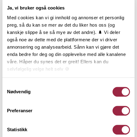
Ja, vi bruker også cookies
Produktinformasjon
Med cookies kan vi gi innhold og annonser et personlig
preg, så du kan se mer av det du liker hos oss (og
ÆDELGRÅ Varm er en lys, men likevel varm gråfarge
kanskje slippe å se så mye av det andre). 🌲 Vi deler
med et hint av sølvskimmer i undertonen. Er du på
også noe av dette med de plattformene der vi driver
jakt etter et «jernvitrol-uttrykk», er dette fargen for
annonsering og analysearbeid. Sånn kan vi gjøre det
deg. ÆDELGRÅ Varm vil kle mange typer bygg og vil
enda bedre for deg og din opplevelse med alle kanalene
bare bli vakrere over tid. Dobbelfals Rett er
våre. Håper du synes det er greit! Ellers kan du
kledningen som gir en stram og enkel veggflate. Det
selvfølgelig velge helt selv 🍪
maskuline uttrykket forsterkes av de rette kantene
og den 12 mm. skyggen. Dobbelfals Rett er
Her kan du lese vår personvernerklæring.
Samtykkevalg
endepløyd, falset og brukes stående.
Nødvendig
Behandling
Preferanser
Statistikk
Teknisk informasjon