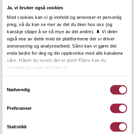
Ja, vi bruker også cookies
Produktinformasjon
Med cookies kan vi gi innhold og annonser et personlig
preg, så du kan se mer av det du liker hos oss (og
ÆDELGRÅ Varm er en lys, men likevel varm gråfarge
kanskje slippe å se så mye av det andre). 🌲 Vi deler
med et hint av sølvskimmer i undertonen. Er du på
også noe av dette med de plattformene der vi driver
jakt etter et «jernvitrol-uttrykk», er dette fargen for
annonsering og analysearbeid. Sånn kan vi gjøre det
deg. ÆDELGRÅ Varm vil kle mange typer bygg og vil
enda bedre for deg og din opplevelse med alle kanalene
bare bli vakrere over tid. Dobbelfals Rett er
våre. Håper du synes det er greit! Ellers kan du
kledningen som gir en stram og enkel veggflate. Det
selvfølgelig velge helt selv 🍪
maskuline uttrykket forsterkes av de rette kantene
og den 12 mm. skyggen. Dobbelfals Rett er
Her kan du lese vår personvernerklæring.
Samtykkevalg
endepløyd, falset og brukes stående.
Nødvendig
Behandling
Preferanser
Statistikk
Teknisk informasjon