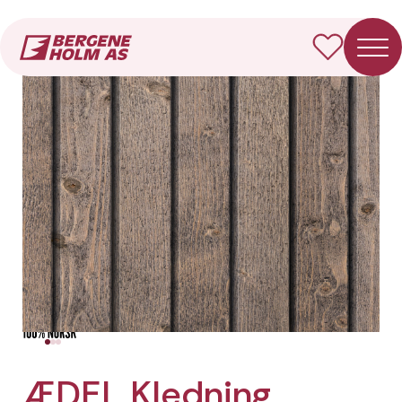
Forside
Produkter
ÆDEL Kledning Dobbelfals rett
ÆDEL Kledning