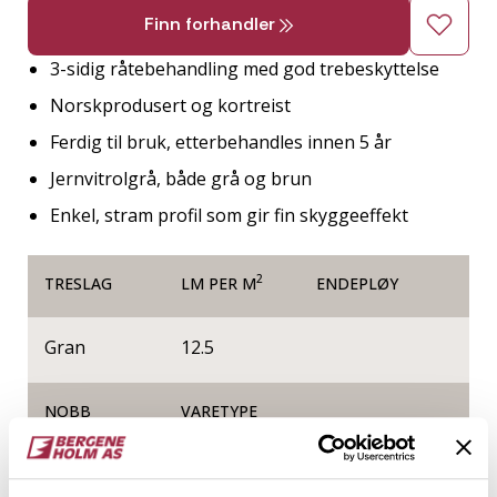
Finn forhandler
3-sidig råtebehandling med god trebeskyttelse
Norskprodusert og kortreist
Ferdig til bruk, etterbehandles innen 5 år
Jernvitrolgrå, både grå og brun
Enkel, stram profil som gir fin skyggeeffekt
2
TRESLAG
LM PER M
ENDEPLØY
Gran
12.5
NOBB
VARETYPE
60075660