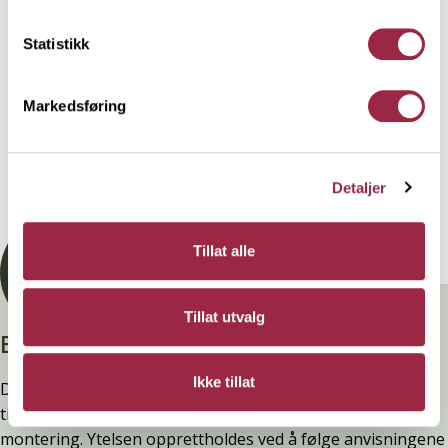
Statistikk
Behandling
Markedsføring
Teknisk informasjon
Detaljer
Dokumentasjon
Tillat alle
Tillat utvalg
Branntestet
Ikke tillat
Denne kledninger er testet, dokumentert, godkjent og
tilfredsstiller preakseptert ytelse for brann (D-s2,d0) ved
montering. Ytelsen opprettholdes ved å følge anvisningene