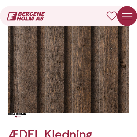
Forside
Produkter
ÆDEL Kledning Rektangulær
ÆDEL Kledning