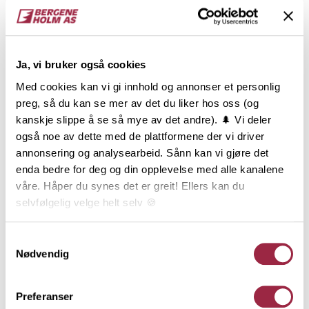
NOBB
VARETYPE
60075901
Ja, vi bruker også cookies
Med cookies kan vi gi innhold og annonser et personlig
preg, så du kan se mer av det du liker hos oss (og
Produktinformasjon
kanskje slippe å se så mye av det andre). 🌲 Vi deler
også noe av dette med de plattformene der vi driver
ÆDELBRUN Mørk en behagelig og flott bruntone
annonsering og analysearbeid. Sånn kan vi gjøre det
med en transparens som slipper trestrukturen
enda bedre for deg og din opplevelse med alle kanalene
vakkert frem. Fremstår med en balansert og nøytral
våre. Håper du synes det er greit! Ellers kan du
undertone, noe som vil kle mange typer
selvfølgelig velge helt selv 🍪
stilretninger. Profilen på kledningen avgjør om det
blir trendy eller tradisjonelt. Tømmermanns- eller
Her kan du lese vår personvernerklæring.
Samtykkevalg
rektangulær kledning er den klart vanligste typen
Nødvendig
kledning i Norge. Kledningens uttrykk vil variere med
bredden og tykkelsen man velger på over- og
underligger.
Preferanser