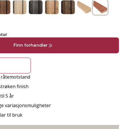
tur
Finn forhandler
d råtemotstand
strøken finish
il 5 år
ge variasjonsmuligheter
ar til bruk