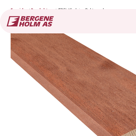
Forside
Produkter
ÆDEL Kledning Rektangulær