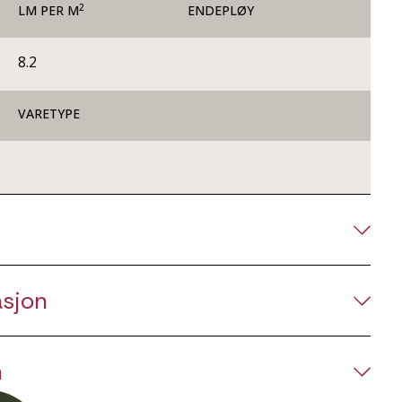
2
LM PER M
ENDEPLØY
8.2
VARETYPE
asjon
n