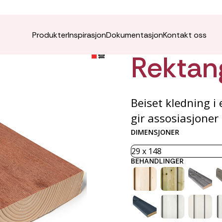
ÆDEL K
Produkter
Inspirasjon
Dokumentasjon
Kontakt oss
Rektan
Beiset kledning 
gir assosiasjoner 
DIMENSJONER
BEHANDLINGER