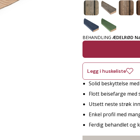
BEHANDLING
ÆDELRØD Na
Legg i huskeliste
Solid beskyttelse me
Flott beisefarge med 
Utsett neste strøk innt
Enkel profil med man
Ferdig behandlet og kl