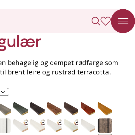
ledning
gulær
i en behagelig og dempet rødfarge som
til brent leire og rustrød terracotta.