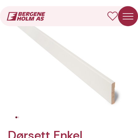
Forside
Produkter
Dørsett Enkel
Dørsett Enkel