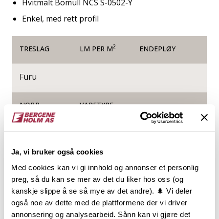
Hvitmalt Bomull NCS S-0502-Y
Enkel, med rett profil
2
TRESLAG
LM PER M
ENDEPLØY
Furu
NOBB
VARETYPE
26437764
Ja, vi bruker også cookies
Produktinformasjon
Med cookies kan vi gi innhold og annonser et personlig
preg, så du kan se mer av det du liker hos oss (og
Den diskre listverksserien ENKEL er like ujålete som
kanskje slippe å se så mye av det andre). 🌲 Vi deler
navnet. Slett og glatt med avrundede hjørner gjør
også noe av dette med de plattformene der vi driver
den alt annet enn å fremheve seg selv. Serien passer
annonsering og analysearbeid. Sånn kan vi gjøre det