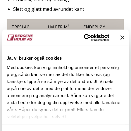
Slett og glatt med avrundet kant
2
TRESLAG
LM PER M
ENDEPLØY
Eik
Ja, vi bruker også cookies
NOBB
VARETYPE
Med cookies kan vi gi innhold og annonser et personlig
preg, så du kan se mer av det du liker hos oss (og
23402563
kanskje slippe å se så mye av det andre). 🌲 Vi deler
også noe av dette med de plattformene der vi driver
annonsering og analysearbeid. Sånn kan vi gjøre det
Behandling
enda bedre for deg og din opplevelse med alle kanalene
våre. Håper du synes det er greit! Ellers kan du
selvfølgelig velge helt selv 🍪
Dokumentasjon