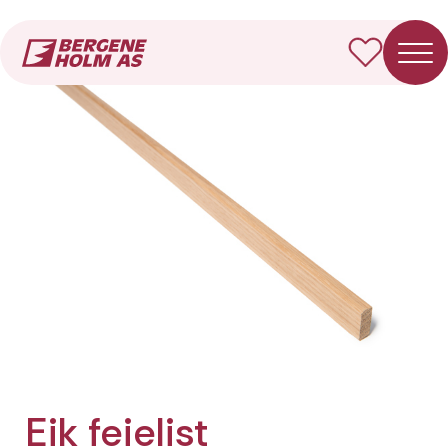
Forside
Produkter
Eik feielist
Eik feielist