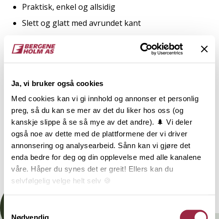
Praktisk, enkel og allsidig
Slett og glatt med avrundet kant
2
TRESLAG
LM PER M
ENDEPLØY
Eik
Ja, vi bruker også cookies
Med cookies kan vi gi innhold og annonser et personlig
NOBB
VARETYPE
preg, så du kan se mer av det du liker hos oss (og
kanskje slippe å se så mye av det andre). 🌲 Vi deler
også noe av dette med de plattformene der vi driver
50622422
annonsering og analysearbeid. Sånn kan vi gjøre det
enda bedre for deg og din opplevelse med alle kanalene
Dokumentasjon
våre. Håper du synes det er greit! Ellers kan du
selvfølgelig velge helt selv 🍪
Her kan du lese vår personvernerklæring.
Samtykkevalg
Nødvendig