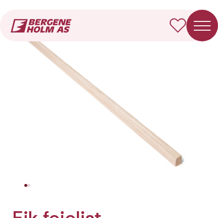
Forside
Produkter
Eik feielist
Eik feielist