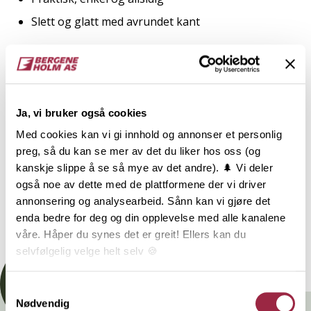
Slett og glatt med avrundet kant
2
TRESLAG
LM PER M
ENDEPLØY
Eik
Ja, vi bruker også cookies
Med cookies kan vi gi innhold og annonser et personlig
NOBB
VARETYPE
preg, så du kan se mer av det du liker hos oss (og
kanskje slippe å se så mye av det andre). 🌲 Vi deler
54185392
også noe av dette med de plattformene der vi driver
annonsering og analysearbeid. Sånn kan vi gjøre det
enda bedre for deg og din opplevelse med alle kanalene
Dokumentasjon
våre. Håper du synes det er greit! Ellers kan du
selvfølgelig velge helt selv 🍪
Her kan du lese vår personvernerklæring.
Samtykkevalg
Nødvendig