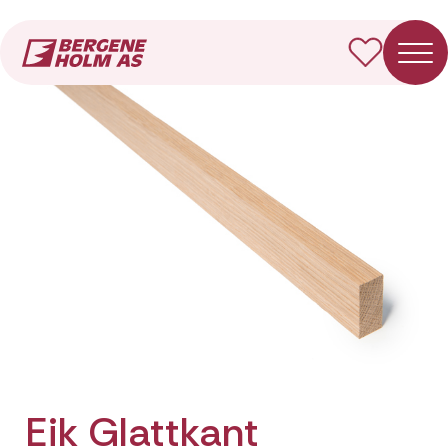
Forside
Produkter
Eik Glattkant
Eik Glattkant