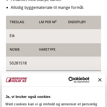
Allsidig byggemateriale til mange formål.
2
TRESLAG
LM PER M
ENDEPLØY
Eik
NOBB
VARETYPE
50281518
Produktinformasjon
Glattkanter er firkantede trespiler helt uten profil,
og de kan brukes til alt fra listverk, innramming og
Ja, vi bruker også cookies
produksjon av småmøbler til vegger og tak i form av
Med cookies kan vi gi innhold og annonser et personlig