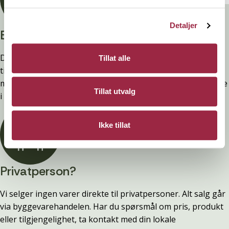
Detaljer
Branntestet
Denne kledninger er testet, dokumentert, godkjent og
Tillat alle
tilfredsstiller preakseptert ytelse for brann (D-s2,d0) ved
montering. Ytelsen opprettholdes ved å følge anvisningene
Tillat utvalg
i våre FDV-er.
Ikke tillat
Privatperson?
Vi selger ingen varer direkte til privatpersoner. Alt salg går
via byggevarehandelen. Har du spørsmål om pris, produkt
eller tilgjengelighet, ta kontakt med din lokale