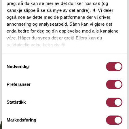
spileverk. Det er kun fantasien som setter
preg, så du kan se mer av det du liker hos oss (og
begrensning til formvalg og bruksområde.
kanskje slippe å se så mye av det andre). 🌲 Vi deler
Glattkanter i eik finnes i mange tykkelser og
også noe av dette med de plattformene der vi driver
bredder, fra 9x20 mm til 28x145 mm. Eik er et
annonsering og analysearbeid. Sånn kan vi gjøre det
hardere treslag enn furu, og passer godt til miljøer
enda bedre for deg og din opplevelse med alle kanalene
som er utsatt for større bruk og slitasje; som for
våre. Håper du synes det er greit! Ellers kan du
eksempel i det offentlige rom.
selvfølgelig velge helt selv 🍪
Her kan du lese vår personvernerklæring.
Samtykkevalg
Behandling
Nødvendig
Teknisk informasjon
Preferanser
Statistikk
Dokumentasjon
Markedsføring