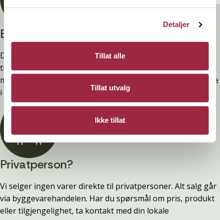
Detaljer
Branntestet
Denne kledninger er testet, dokumentert, godkjent og
Tillat alle
tilfredsstiller preakseptert ytelse for brann (D-s2,d0) ved
montering. Ytelsen opprettholdes ved å følge anvisningene
Tillat utvalg
i våre FDV-er.
Ikke tillat
Privatperson?
Vi selger ingen varer direkte til privatpersoner. Alt salg går
via byggevarehandelen. Har du spørsmål om pris, produkt
eller tilgjengelighet, ta kontakt med din lokale