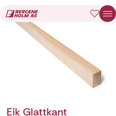
Forside
Produkter
Eik Glattkant
Eik Glattkant