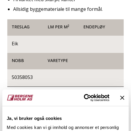
Allsidig byggemateriale til mange formål.
2
TRESLAG
LM PER M
ENDEPLØY
Eik
NOBB
VARETYPE
50358053
Produktinformasjon
Glattkanter er firkantede trespiler helt uten profil,
og de kan brukes til alt fra listverk, innramming og
Ja, vi bruker også cookies
produksjon av småmøbler til vegger og tak i form av
Med cookies kan vi gi innhold og annonser et personlig