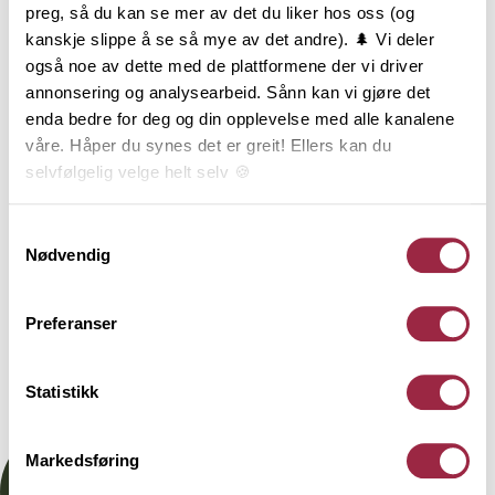
spileverk. Det er kun fantasien som setter
preg, så du kan se mer av det du liker hos oss (og
begrensning til formvalg og bruksområde.
kanskje slippe å se så mye av det andre). 🌲 Vi deler
Glattkanter i eik finnes i mange tykkelser og
også noe av dette med de plattformene der vi driver
bredder, fra 9x20 mm til 28x145 mm. Eik er et
annonsering og analysearbeid. Sånn kan vi gjøre det
hardere treslag enn furu, og passer godt til miljøer
enda bedre for deg og din opplevelse med alle kanalene
som er utsatt for større bruk og slitasje; som for
våre. Håper du synes det er greit! Ellers kan du
eksempel i det offentlige rom.
selvfølgelig velge helt selv 🍪
Her kan du lese vår personvernerklæring.
Samtykkevalg
Behandling
Nødvendig
Teknisk informasjon
Preferanser
Statistikk
Dokumentasjon
Markedsføring