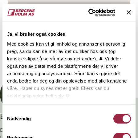
NOBB
VARETYPE
50260401
Ja, vi bruker også cookies
Med cookies kan vi gi innhold og annonser et personlig
Behandling
preg, så du kan se mer av det du liker hos oss (og
kanskje slippe å se så mye av det andre). 🌲 Vi deler
også noe av dette med de plattformene der vi driver
Dokumentasjon
annonsering og analysearbeid. Sånn kan vi gjøre det
enda bedre for deg og din opplevelse med alle kanalene
våre. Håper du synes det er greit! Ellers kan du
selvfølgelig velge helt selv 🍪
Her kan du lese vår personvernerklæring.
Samtykkevalg
Branntestet
Nødvendig
Denne kledninger er testet, dokumentert, godkjent og
tilfredsstiller preakseptert ytelse for brann (D-s2,d0) ved
Preferanser