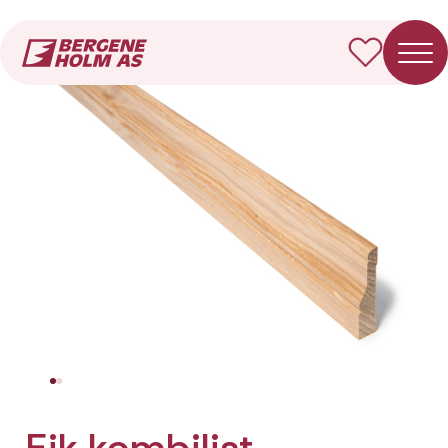
Forside
Produkter
Eik kombilist
Eik kombilist