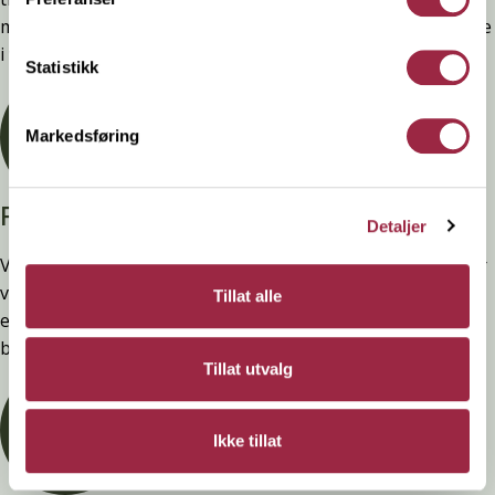
montering. Ytelsen opprettholdes ved å følge anvisningene
i våre FDV-er.
Statistikk
Markedsføring
Privatperson?
Detaljer
Vi selger ingen varer direkte til privatpersoner. Alt salg går
via byggevarehandelen. Har du spørsmål om pris, produkt
Tillat alle
eller tilgjengelighet, ta kontakt med din lokale
byggevarebutikk.
Tillat utvalg
Ikke tillat