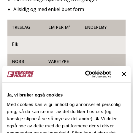
Allsidig og med enkel buet form
2
TRESLAG
LM PER M
ENDEPLØY
Eik
NOBB
VARETYPE
54183583
Ja, vi bruker også cookies
Produktinformasjon
Med cookies kan vi gi innhold og annonser et personlig
preg, så du kan se mer av det du liker hos oss (og
Kvartstaff er en liten list med utallige bruksområder.
kanskje slippe å se så mye av det andre). 🌲 Vi deler
Den benyttes bl.a. som list for overgang av
også noe av dette med de plattformene der vi driver
innvendige 90 ° hjørner. Leveres i kvistfri ubehandlet
annonsering og analysearbeid. Sånn kan vi gjøre det