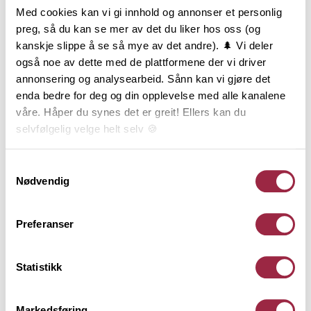
og de kan brukes til alt fra listverk, innramming og
Med cookies kan vi gi innhold og annonser et personlig
produksjon av småmøbler til vegger og tak i form av
preg, så du kan se mer av det du liker hos oss (og
spileverk. Det er kun fantasien som setter
kanskje slippe å se så mye av det andre). 🌲 Vi deler
begrensning til formvalg og bruksområde.
også noe av dette med de plattformene der vi driver
Glattkanter i eik finnes i mange tykkelser og
annonsering og analysearbeid. Sånn kan vi gjøre det
bredder, fra 9x20 mm til 28x145 mm. Eik er et
enda bedre for deg og din opplevelse med alle kanalene
hardere treslag enn furu, og passer godt til miljøer
våre. Håper du synes det er greit! Ellers kan du
som er utsatt for større bruk og slitasje; som for
selvfølgelig velge helt selv 🍪
eksempel i det offentlige rom.
Her kan du lese vår personvernerklæring.
Samtykkevalg
Nødvendig
Behandling
Preferanser
Teknisk informasjon
Statistikk
Dokumentasjon
Markedsføring