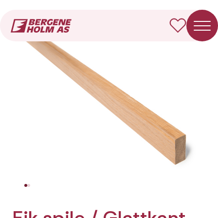
Forside
Produkter
Eik spile / Glattkant rund
Eik spile / Glattkant