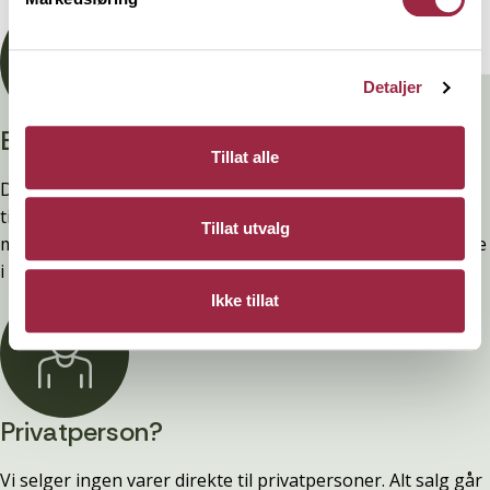
Detaljer
Branntestet
Tillat alle
Denne kledninger er testet, dokumentert, godkjent og
tilfredsstiller preakseptert ytelse for brann (D-s2,d0) ved
Tillat utvalg
montering. Ytelsen opprettholdes ved å følge anvisningene
i våre FDV-er.
Ikke tillat
Privatperson?
Vi selger ingen varer direkte til privatpersoner. Alt salg går