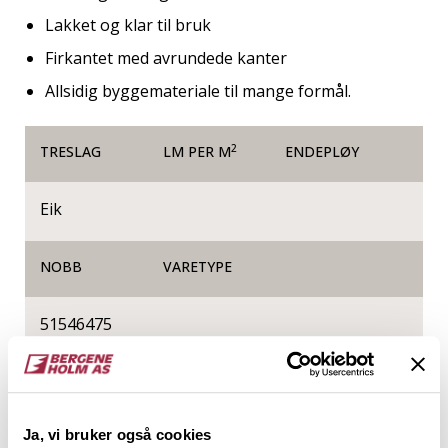
Lakket og klar til bruk
Firkantet med avrundede kanter
Allsidig byggemateriale til mange formål.
2
TRESLAG
LM PER M
ENDEPLØY
Eik
NOBB
VARETYPE
51546475
Produktinformasjon
Ja, vi bruker også cookies
Glattkanter er firkantede trespiler helt uten profil,