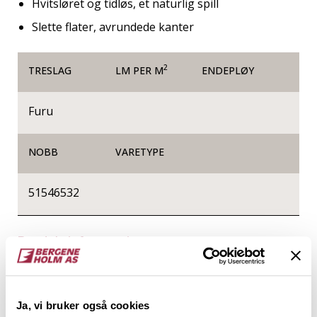
Hvitsløret og tidløs, et naturlig spill
Slette flater, avrundede kanter
2
TRESLAG
LM PER M
ENDEPLØY
Furu
NOBB
VARETYPE
51546532
Produktinformasjon
Glattkanter er firkantede trespiler helt uten profil,
og de kan brukes til alt fra listverk, innramming og
Ja, vi bruker også cookies
produksjon av småmøbler, til vegger og tak i form av