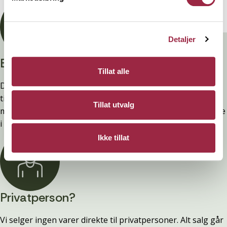
Detaljer
Branntestet
Tillat alle
Denne kledninger er testet, dokumentert, godkjent og
tilfredsstiller preakseptert ytelse for brann (D-s2,d0) ved
Tillat utvalg
montering. Ytelsen opprettholdes ved å følge anvisningene
i våre FDV-er.
Ikke tillat
Privatperson?
Vi selger ingen varer direkte til privatpersoner. Alt salg går