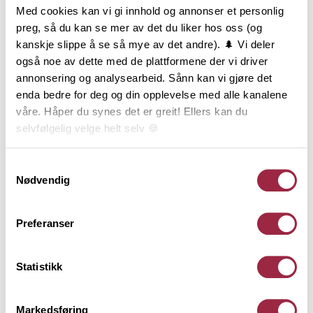
spileverk. Det er kun fantasien som setter
Med cookies kan vi gi innhold og annonser et personlig
begrensning til formvalg og bruksområde.
preg, så du kan se mer av det du liker hos oss (og
Glattkanter i furu lagerføres i et stort antall
kanskje slippe å se så mye av det andre). 🌲 Vi deler
dimensjoner, fra 6 til 34 mm tykkelse og fra 21 til 195
også noe av dette med de plattformene der vi driver
mm bredde. Glattkanter i furu med skarpe kanter er
annonsering og analysearbeid. Sånn kan vi gjøre det
produsert av listverksråstoff, og er i prinsippet er et
enda bedre for deg og din opplevelse med alle kanalene
kvistfritt produkt. Glattkanter i furu med avrundede
våre. Håper du synes det er greit! Ellers kan du
kanter leveres både i listverkskvalitet (uten kvist) og
selvfølgelig velge helt selv 🍪
i natur (med kvist – lik panel).
Her kan du lese vår personvernerklæring.
Samtykkevalg
Nødvendig
Behandling
Preferanser
Teknisk informasjon
Statistikk
Dokumentasjon
Markedsføring