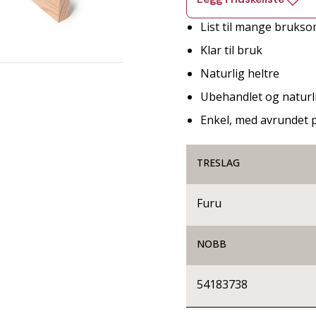
List til mange bruks
Klar til bruk
Naturlig heltre
Ubehandlet og naturli
Enkel, med avrundet p
TRESLAG
Furu
NOBB
54183738