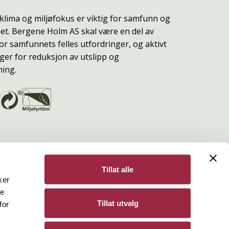
klima og miljøfokus er viktig for samfunn og
t. Bergene Holm AS skal være en del av
or samfunnets felles utfordringer, og aktivt
ger for reduksjon av utslipp og
ning.
Tillat alle
ker
de
Bergene Holm
Tillat utvalg
for
Personvern