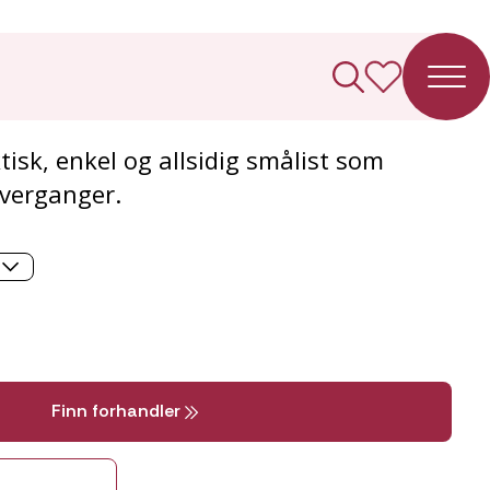
t Enkel
ktisk, enkel og allsidig smålist som
overganger.
Finn forhandler