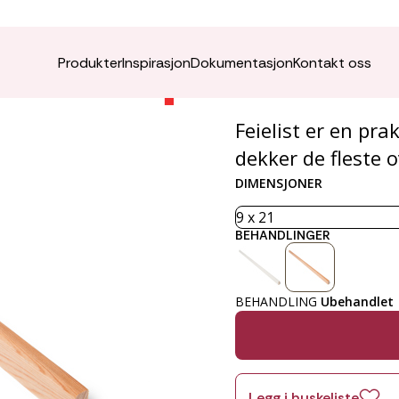
Feielis
Produkter
Inspirasjon
Dokumentasjon
Kontakt oss
Feielist er en pra
dekker de fleste 
DIMENSJONER
BEHANDLINGER
BEHANDLING
Ubehandlet
Legg i huskeliste