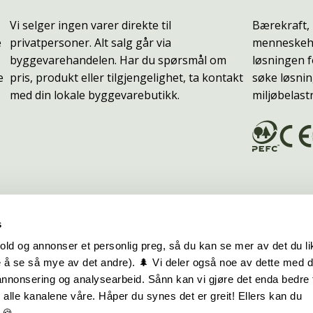
Vi selger ingen varer direkte til
Bærekraft, 
e
privatpersoner. Alt salg går via
menneskehe
byggevarehandelen. Har du spørsmål om
løsningen f
e
pris, produkt eller tilgjengelighet, ta kontakt
søke løsnin
med din lokale byggevarebutikk.
miljøbelast
s
old og annonser et personlig preg, så du kan se mer av det du li
 å se så mye av det andre). 🌲 Vi deler også noe av dette med 
m oss
Hurtiglenker
 annonsering og analysearbeid. Sånn kan vi gjøre det enda bedre 
alle kanalene våre. Håper du synes det er greit! Ellers kan du
be hos oss
Ofte stilte spørsmål
 🍪