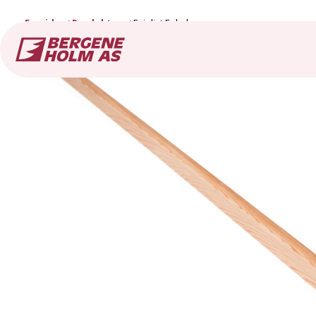
Forside
Produkter
Feielist Enkel