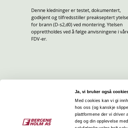
Denne kledninger er testet, dokumentert,
godkjent og tilfredsstiller preakseptert ytels
for brann (D-s2,d0) ved montering. Ytelsen
opprettholdes ved å følge anvisningene i vår
FDV-er.
Ja, vi bruker også cookie
Med cookies kan vi gi innh
hos oss (og kanskje slippe
Kontakt
O
plattformene der vi driver
deg og din opplevelse med 
Bergene Holm AS
Job
selvfølgelig velge helt selv