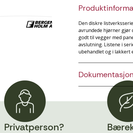
Produktinforma
Den diskre listverksseri
avrundede hjørner gjør d
godt til vegger med pane
avslutning. Listene i ser
ubehandlet og i lakkert e
Dokumentasjo
Privatperson?
Bærek