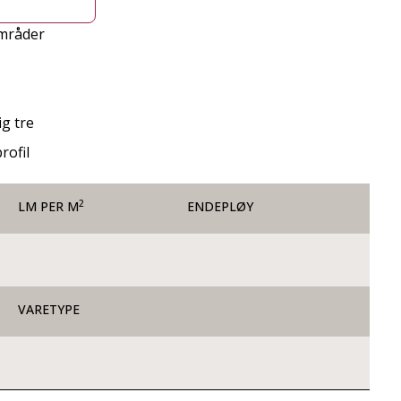
områder
g tre
rofil
2
LM PER M
ENDEPLØY
VARETYPE