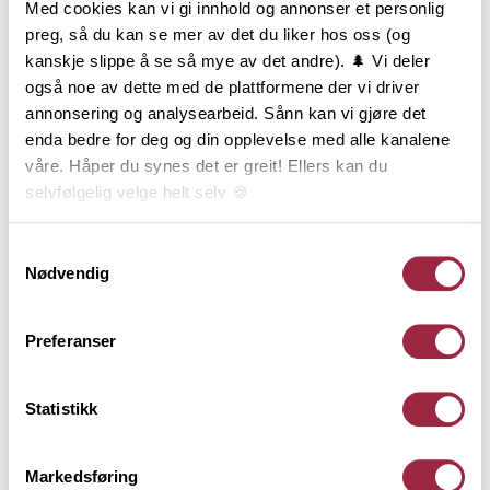
Med cookies kan vi gi innhold og annonser et personlig
begrensning til formvalg og bruksområde.
preg, så du kan se mer av det du liker hos oss (og
Glattkanter i furu lagerføres i et stort antall
kanskje slippe å se så mye av det andre). 🌲 Vi deler
dimensjoner, fra 6 til 34 mm tykkelse og fra 21 til 195
også noe av dette med de plattformene der vi driver
mm bredde. Glattkanter i furu med skarpe kanter er
annonsering og analysearbeid. Sånn kan vi gjøre det
produsert av listverksråstoff, og er i prinsippet er et
enda bedre for deg og din opplevelse med alle kanalene
kvistfritt produkt. Glattkanter i furu med avrundede
våre. Håper du synes det er greit! Ellers kan du
kanter leveres både i listverkskvalitet (uten kvist) og
selvfølgelig velge helt selv 🍪
i natur (med kvist – lik panel).
Her kan du lese vår personvernerklæring.
Samtykkevalg
Nødvendig
Behandling
Preferanser
Teknisk informasjon
Statistikk
Dokumentasjon
Markedsføring