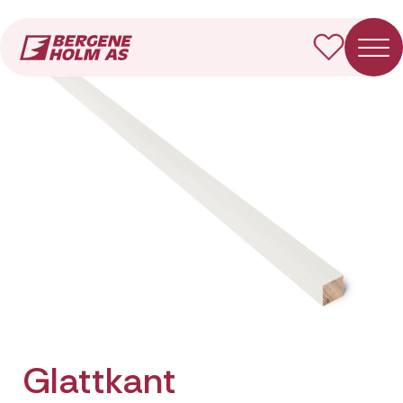
Forside
Produkter
Glattkant
Glattkant