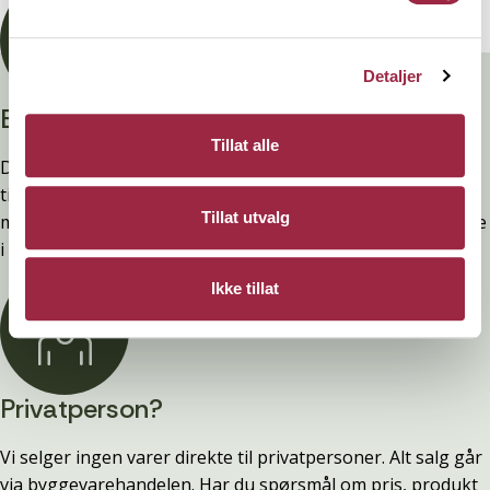
Detaljer
Branntestet
Tillat alle
Denne kledninger er testet, dokumentert, godkjent og
tilfredsstiller preakseptert ytelse for brann (D-s2,d0) ved
Tillat utvalg
montering. Ytelsen opprettholdes ved å følge anvisningene
i våre FDV-er.
Ikke tillat
Privatperson?
Vi selger ingen varer direkte til privatpersoner. Alt salg går
via byggevarehandelen. Har du spørsmål om pris, produkt