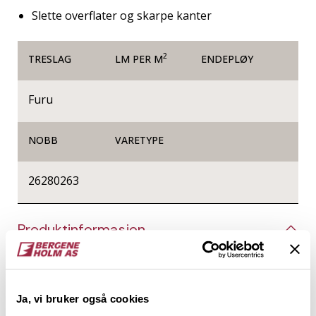
Slette overflater og skarpe kanter
2
TRESLAG
LM PER M
ENDEPLØY
Furu
NOBB
VARETYPE
26280263
Produktinformasjon
Glattkanter er firkantede trespiler helt uten profil,
og de kan brukes til alt fra listverk, innramming og
produksjon av småmøbler, til vegger og tak i form av
Ja, vi bruker også cookies
spileverk. Det er kun fantasien som setter