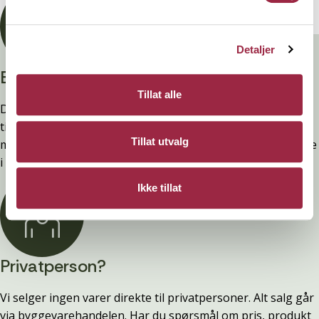
Detaljer
Branntestet
Tillat alle
Denne kledninger er testet, dokumentert, godkjent og
tilfredsstiller preakseptert ytelse for brann (D-s2,d0) ved
Tillat utvalg
montering. Ytelsen opprettholdes ved å følge anvisningene
i våre FDV-er.
Ikke tillat
Privatperson?
Vi selger ingen varer direkte til privatpersoner. Alt salg går
via byggevarehandelen. Har du spørsmål om pris, produkt