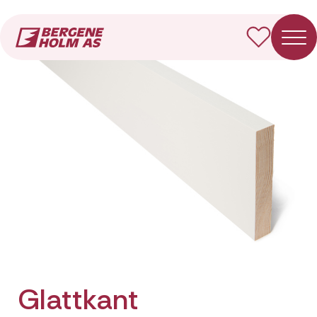
Forside
Produkter
Glattkant
Glattkant