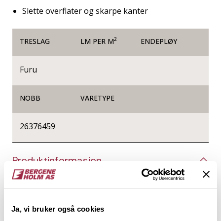
Slette overflater og skarpe kanter
2
TRESLAG
LM PER M
ENDEPLØY
Furu
NOBB
VARETYPE
26376459
Produktinformasjon
Glattkanter er firkantede trespiler helt uten profil,
og de kan brukes til alt fra listverk, innramming og
produksjon av småmøbler, til vegger og tak i form av
Ja, vi bruker også cookies
spileverk. Det er kun fantasien som setter