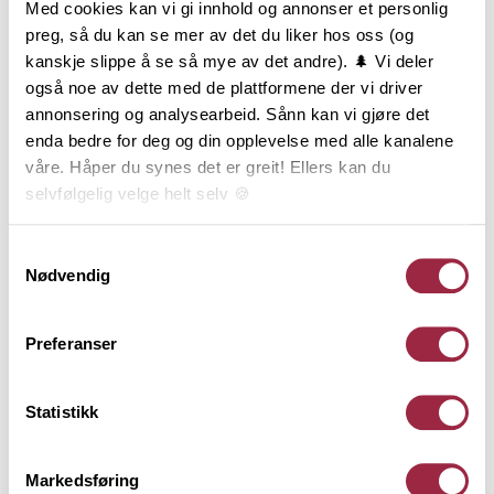
Med cookies kan vi gi innhold og annonser et personlig
begrensning til formvalg og bruksområde.
preg, så du kan se mer av det du liker hos oss (og
Glattkanter i furu lagerføres i et stort antall
kanskje slippe å se så mye av det andre). 🌲 Vi deler
dimensjoner, fra 6 til 34 mm tykkelse og fra 21 til 195
også noe av dette med de plattformene der vi driver
mm bredde. Glattkanter i furu med skarpe kanter er
annonsering og analysearbeid. Sånn kan vi gjøre det
produsert av listverksråstoff, og er i prinsippet er et
enda bedre for deg og din opplevelse med alle kanalene
kvistfritt produkt. Glattkanter i furu med avrundede
våre. Håper du synes det er greit! Ellers kan du
kanter leveres både i listverkskvalitet (uten kvist) og
selvfølgelig velge helt selv 🍪
i natur (med kvist – lik panel).
Her kan du lese vår personvernerklæring.
Samtykkevalg
Nødvendig
Behandling
Preferanser
Teknisk informasjon
Statistikk
Dokumentasjon
Markedsføring