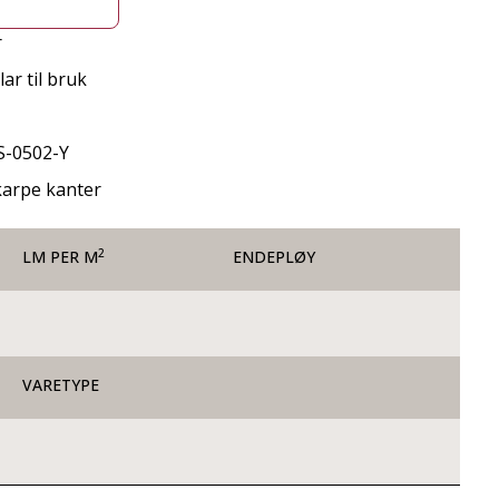
r
ar til bruk
S-0502-Y
skarpe kanter
2
LM PER M
ENDEPLØY
VARETYPE