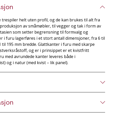
sjon
trespiler helt uten profil, og de kan brukes til alt fra
produksjon av småmøbler, til vegger og tak i form av
ntasien som setter begrensning til formvalg og
i furu lagerføres i et stort antall dimensjoner, fra 6 til
 til 195 mm bredde. Glattkanter i furu med skarpe
tverksråstoff, og er i prinsippet er et kvistfritt
uru med avrundede kanter leveres både i
ist) og i natur (med kvist – lik panel).
asjon