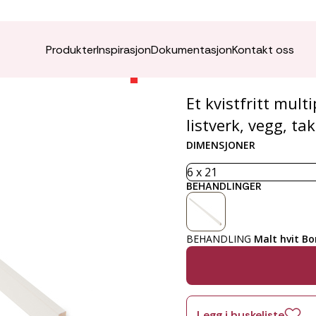
Glattka
Produkter
Inspirasjon
Dokumentasjon
Kontakt oss
Et kvistfritt mul
listverk, vegg, ta
DIMENSJONER
BEHANDLINGER
BEHANDLING
Malt hvit Bo
Legg i huskeliste