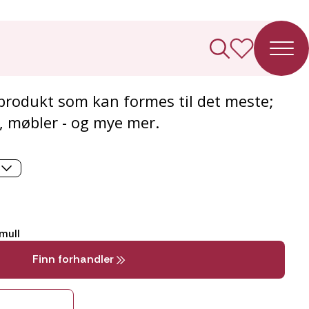
nt
tiprodukt som kan formes til det meste;
k, møbler - og mye mer.
mull
Finn forhandler