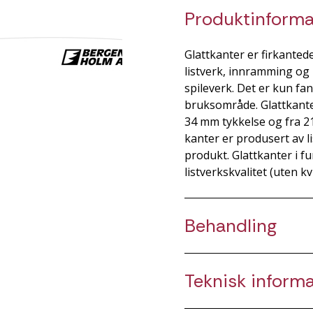
Produktinforma
Glattkanter er firkantede 
listverk, innramming og 
spileverk. Det er kun fa
bruksområde. Glattkanter 
34 mm tykkelse og fra 21
kanter er produsert av lis
produkt. Glattkanter i f
listverkskvalitet (uten kv
Behandling
Teknisk inform