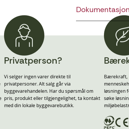
Dokumentasjo
Privatperson?
Bærek
Vi selger ingen varer direkte til
Bærekraft, 
e
privatpersoner. Alt salg går via
menneskehe
byggevarehandelen. Har du spørsmål om
løsningen f
e
pris, produkt eller tilgjengelighet, ta kontakt
søke løsnin
med din lokale byggevarebutikk.
miljøbelast