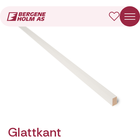
Forside
Produkter
Glattkant
Glattkant