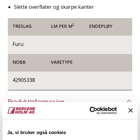
Slette overflater og skarpe kanter
2
TRESLAG
LM PER M
ENDEPLØY
Furu
NOBB
VARETYPE
42905338
Produktinformasjon
Glattkanter er firkantede trespiler helt uten profil,
og de kan brukes til alt fra listverk, innramming og
produksjon av småmøbler, til vegger og tak i form av
Ja, vi bruker også cookies
spileverk. Det er kun fantasien som setter