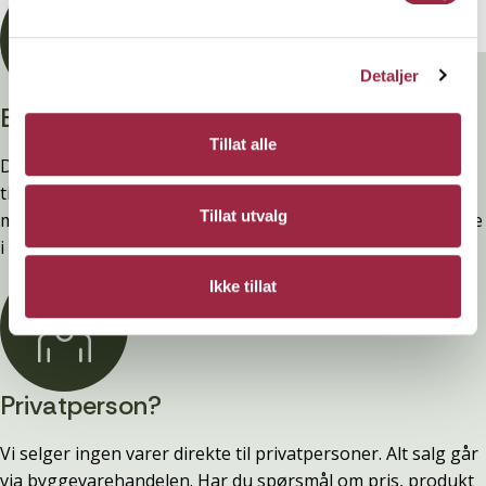
Detaljer
Branntestet
Tillat alle
Denne kledninger er testet, dokumentert, godkjent og
tilfredsstiller preakseptert ytelse for brann (D-s2,d0) ved
Tillat utvalg
montering. Ytelsen opprettholdes ved å følge anvisningene
i våre FDV-er.
Ikke tillat
Privatperson?
Vi selger ingen varer direkte til privatpersoner. Alt salg går
via byggevarehandelen. Har du spørsmål om pris, produkt