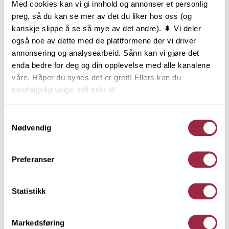
Med cookies kan vi gi innhold og annonser et personlig
begrensning til formvalg og bruksområde.
preg, så du kan se mer av det du liker hos oss (og
Glattkanter i furu lagerføres i et stort antall
kanskje slippe å se så mye av det andre). 🌲 Vi deler
dimensjoner, fra 6 til 34 mm tykkelse og fra 21 til 195
også noe av dette med de plattformene der vi driver
mm bredde. Glattkanter i furu med skarpe kanter er
annonsering og analysearbeid. Sånn kan vi gjøre det
produsert av listverksråstoff, og er i prinsippet er et
enda bedre for deg og din opplevelse med alle kanalene
kvistfritt produkt. Glattkanter i furu med avrundede
våre. Håper du synes det er greit! Ellers kan du
kanter leveres både i listverkskvalitet (uten kvist) og
selvfølgelig velge helt selv 🍪
i natur (med kvist – lik panel).
Her kan du lese vår personvernerklæring.
Samtykkevalg
Nødvendig
Behandling
Preferanser
Teknisk informasjon
Statistikk
Dokumentasjon
Markedsføring