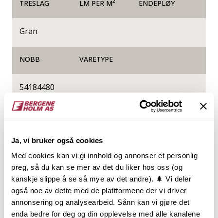
2
TRESLAG
LM PER M
ENDEPLØY
Gran
NOBB
VARETYPE
54184480
Produktinformasjon
Ja, vi bruker også cookies
Konstruksjonsvirke C14 blir ofte kalt forskaling.
Betegnelsen C14 er styrkeklassen og er produsert
Med cookies kan vi gi innhold og annonser et personlig
etter krav satt av Norsk Standard som oppfyller
preg, så du kan se mer av det du liker hos oss (og
kravene til Plan- og bygningsloven.
kanskje slippe å se så mye av det andre). 🌲 Vi deler
Konstruksojonsvirke C14 er justerhøvlet på alle 4
også noe av dette med de plattformene der vi driver
sider og har avrunnet eller faset kant slik at
annonsering og analysearbeid. Sånn kan vi gjøre det
materialene blir behagelig å arbeide med. Den
enda bedre for deg og din opplevelse med alle kanalene