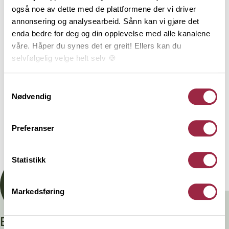
underlagt 3-part kontroll. Styrkeklassen C24 brukes i
også noe av dette med de plattformene der vi driver
hovedsak bindingsverk og bjelkelag. Tekniske
annonsering og analysearbeid. Sånn kan vi gjøre det
konstruksjoner må beregnes iht. norske standarder
enda bedre for deg og din opplevelse med alle kanalene
og utføres av kvalifisert personell. Denne varen er
våre. Håper du synes det er greit! Ellers kan du
produsert i Norge av PEFC-sertifisert tømmer fra
selvfølgelig velge helt selv 🍪
bærekraftige skoger og har lang levetid ved riktig
bruk. Livsløpsanalyse, påvirkning på miljø og lagring
Her kan du lese vår personvernerklæring.
Samtykkevalg
av karbon er dokumentert gjennom EPD og
Nødvendig
EcoProduct.
Preferanser
Dokumentasjon
Statistikk
Markedsføring
Branntestet