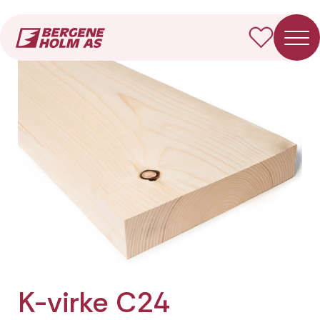
Forside
Produkter
K-virke C24 Fotkappet
K-virke C24