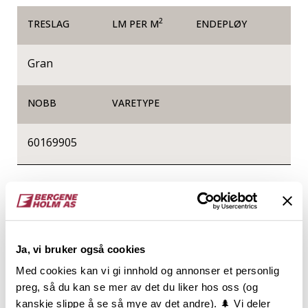
2
TRESLAG
LM PER M
ENDEPLØY
Gran
NOBB
VARETYPE
60169905
Produktinformasjon
Konstruksjonsvirke, ofte kalt K-virke, er sortert med
hensyn til styrke og stivhet og er produsert etter
Ja, vi bruker også cookies
gjeldende standard for styrkesortering. Varen er
lengdekappet i intervaller, høvlet på alle 4 sider og
Med cookies kan vi gi innhold og annonser et personlig
har avrundede eller fasede kanter.
preg, så du kan se mer av det du liker hos oss (og
Konstruksjonsvirke er CE og NS-merket og
kanskje slippe å se så mye av det andre). 🌲 Vi deler