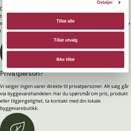
Detaljer
Denne kledninger er testet, dokumentert, godkjent og
tilfredsstiller preakseptert ytelse for brann (D-s2,d0) ved
Tillat alle
montering. Ytelsen opprettholdes ved å følge anvisningene
i våre FDV-er.
Tillat utvalg
Ikke tillat
Privatperson?
Vi selger ingen varer direkte til privatpersoner. Alt salg går
via byggevarehandelen. Har du spørsmål om pris, produkt
eller tilgjengelighet, ta kontakt med din lokale
byggevarebutikk.