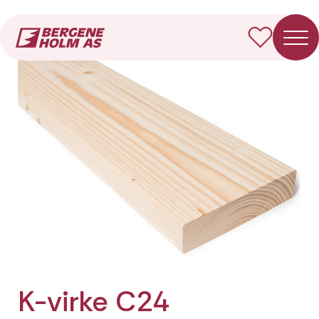
Forside
Produkter
K-virke C24 Fotkappet
K-virke C24