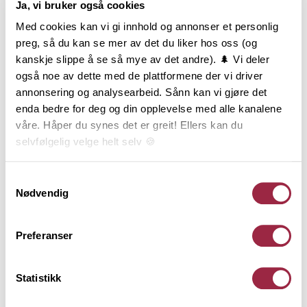
Ja, vi bruker også cookies
Produktinformasjon
Med cookies kan vi gi innhold og annonser et personlig
Konstruksjonsvirke, ofte kalt K-virke, er sortert med
preg, så du kan se mer av det du liker hos oss (og
hensyn til styrke og stivhet og er produsert etter
kanskje slippe å se så mye av det andre). 🌲 Vi deler
gjeldende standard for styrkesortering. Varen er
også noe av dette med de plattformene der vi driver
lengdekappet i intervaller, høvlet på alle 4 sider og
annonsering og analysearbeid. Sånn kan vi gjøre det
har avrundede eller fasede kanter.
enda bedre for deg og din opplevelse med alle kanalene
Konstruksjonsvirke er CE og NS-merket og
våre. Håper du synes det er greit! Ellers kan du
underlagt 3-part kontroll. Styrkeklassen C24 brukes i
selvfølgelig velge helt selv 🍪
hovedsak bindingsverk og bjelkelag. Tekniske
konstruksjoner må beregnes iht. norske standarder
Her kan du lese vår personvernerklæring.
Samtykkevalg
og utføres av kvalifisert personell. Denne varen er
Nødvendig
produsert i Norge av PEFC-sertifisert tømmer fra
bærekraftige skoger og har lang levetid ved riktig
Preferanser
bruk. Livsløpsanalyse, påvirkning på miljø og lagring
av karbon er dokumentert gjennom EPD og
EcoProduct.
Statistikk